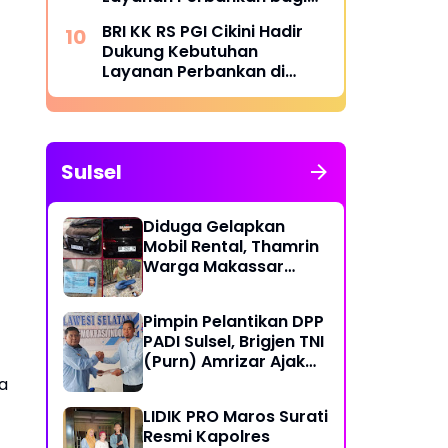
Civitas Rumah Sakit dan
BRI KK RS PGI Cikini Hadir
Masyarakat
Dukung Kebutuhan
Layanan Perbankan di
Lingkungan Rumah Sakit
Sulsel
Diduga Gelapkan
Mobil Rental, Thamrin
Warga Makassar
Diburu Warga
Pimpin Pelantikan DPP
PADI Sulsel, Brigjen TNI
(Purn) Amrizar Ajak
Seluruh Anggota
a
Jalankan Politik
LIDIK PRO Maros Surati
Dengan Hati Bersih
Resmi Kapolres