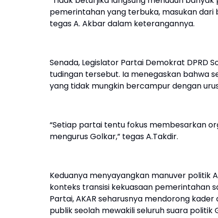
“Tidak betul jika langsung menuduh banyak
pemerintahan yang terbuka, masukan dari b
tegas A. Akbar dalam keterangannya.
Senada, Legislator Partai Demokrat DPRD S
tudingan tersebut. Ia menegaskan bahwa set
yang tidak mungkin bercampur dengan urusan
“Setiap partai tentu fokus membesarkan org
mengurus Golkar,” tegas A.Takdir.
Keduanya menyayangkan manuver politik AK
konteks transisi kekuasaan pemerintahan s
Partai, AKAR seharusnya mendorong kader di 
publik seolah mewakili seluruh suara politik 