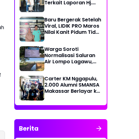
Terkait Laporan Hj.
Nuraeni yang Diduga
Mangkrak Sejak 2022
Baru Bergerak Setelah
Viral, LIDIK PRO Maros
ah
Nilai Kanit Pidum Tidak
Profesional Tangani
Kasus Naharia
Warga Soroti
Normalisasi Saluran
Air Lompo Lagawu,
Nilai Anggaran Rp 202
Juta Dinilai Tak
R
Carter KM Nggapulu,
Seimbang dengan
2.000 Alumni SMANSA
Hasil Pekerjaan
Makassar Berlayar ke
Semarang untuk
Meriahkan Temu
Nasional IV di
Yogyakarta
Berita