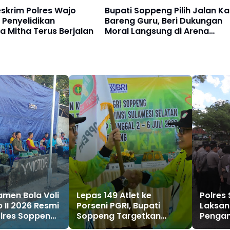
skrim Polres Wajo
Bupati Soppeng Pilih Jalan Ka
 Penyelidikan
Bareng Guru, Beri Dukungan
a Mitha Terus Berjalan
Moral Langsung di Arena
PORSENIJAR
men Bola Voli
Lepas 149 Atlet ke
Polres
 II 2026 Resmi
Porseni PGRI, Bupati
Laksa
Polres Soppeng
Soppeng Targetkan
Penga
mbinaan Atlet
Juara Umum
Penyam