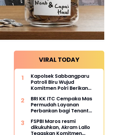
VIRAL TODAY
Kapolsek Sabbangparu
Patroli Biru Wujud
Komitmen Polri Berikan
Rasa Aman kepada
BRI KK ITC Cempaka Mas
Masyarakat
Permudah Layanan
Perbankan bagi Tenant
dan Masyarakat
FSPBI Maros resmi
dikukuhkan, Akram Lallo
Tegaskan Komitmen