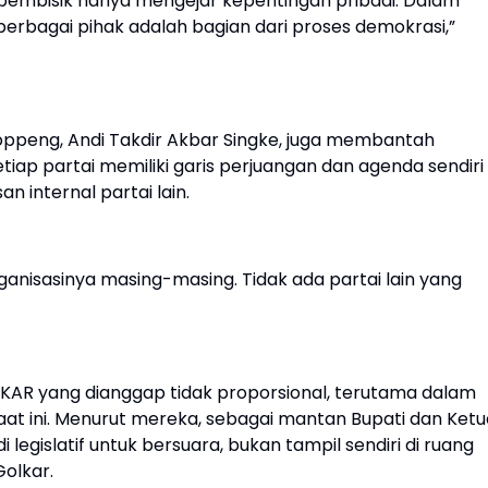
 pembisik hanya mengejar kepentingan pribadi. Dalam
erbagai pihak adalah bagian dari proses demokrasi,”
oppeng, Andi Takdir Akbar Singke, juga membantah
iap partai memiliki garis perjuangan dan agenda sendiri
 internal partai lain.
anisasinya masing-masing. Tidak ada partai lain yang
AR yang dianggap tidak proporsional, terutama dalam
aat ini. Menurut mereka, sebagai mantan Bupati dan Ketu
legislatif untuk bersuara, bukan tampil sendiri di ruang
Golkar.