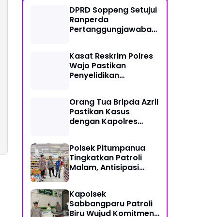
DPRD Soppeng Setujui
Ranperda
Pertanggungjawaban
Pelaksanaan APBD
2025
Kasat Reskrim Polres
Wajo Pastikan
Penyelidikan
Hilangnya Mitha Terus
Berjalan
Orang Tua Bripda Azril
Pastikan Kasus
dengan Kapolres
Pasangkayu Berakhir
Damai
Polsek Pitumpanua
Tingkatkan Patroli
Malam, Antisipasi
Gangguan
Kamtibmas dan
Kapolsek
Kriminalitas di
Sabbangparu Patroli
Wilayah Hukum
Biru Wujud Komitmen