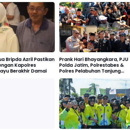
a Bripda Azril Pastikan
Prank Hari Bhayangkara, PJU
engan Kapolres
Polda Jatim, Polrestabes &
ayu Berakhir Damai
Polres Pelabuhan Tanjung
Perak Keluar Hadapi Massa
AMI, Ujungnya Malah Potong
Kue