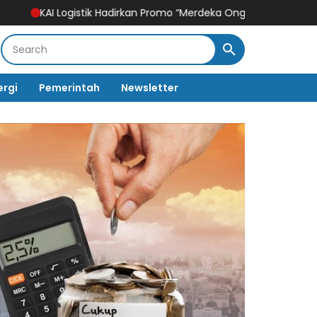
tik Hadirkan Promo “Merdeka Ongkir” untuk Pengiriman Paket
Hi
ergi
Pemerintah
Newsletter