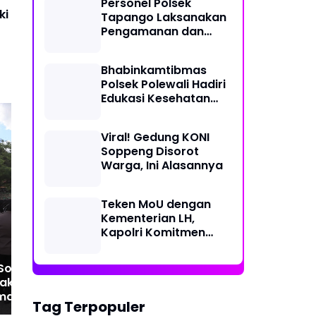
Personel Polsek
Perjalanan Ekstrem 10
ki
Tapango Laksanakan
Jam Demi Layani
Pengamanan dan
Warga Desa Kopeang
Pengaturan Lalu
Lintas di Pasar
Bhabinkamtibmas
Tradisional Pelitakan
Polsek Polewali Hadiri
Edukasi Kesehatan
"Aksi Bangun Sehat
Bersama" di
Viral! Gedung KONI
Kelurahan Sulewatang
Soppeng Disorot
Warga, Ini Alasannya
Bupati Soppeng
Dzi
Serahkan Ranperda
Har
Pertanggungjawaban
Pol
Teken MoU dengan
APBD 2025 ke DPRD.
Spi
Kementerian LH,
Ma
Kapolri Komitmen
Jaga Kualitas
Lingkungan Hidup Jadi
 Soppeng
Lebih Baik
nakan
manan
Tag Terpopuler
paian Aspirasi