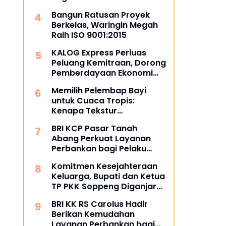
Keadilan dan Martabat
Bangun Ratusan Proyek
Pekerja
Berkelas, Waringin Megah
Raih ISO 9001:2015
KALOG Express Perluas
Peluang Kemitraan, Dorong
Pemberdayaan Ekonomi
Masyarakat
Memilih Pelembap Bayi
untuk Cuaca Tropis:
Kenapa Tekstur
Menentukan Kenyamanan
BRI KCP Pasar Tanah
Abang Perkuat Layanan
Perbankan bagi Pelaku
Usaha dan Pengunjung
Komitmen Kesejahteraan
Pusat Grosir Terbesar di
Keluarga, Bupati dan Ketua
Indonesia
TP PKK Soppeng Diganjar
Penghargaan Menteri
BRI KK RS Carolus Hadir
BKKBN
Berikan Kemudahan
Layanan Perbankan bagi