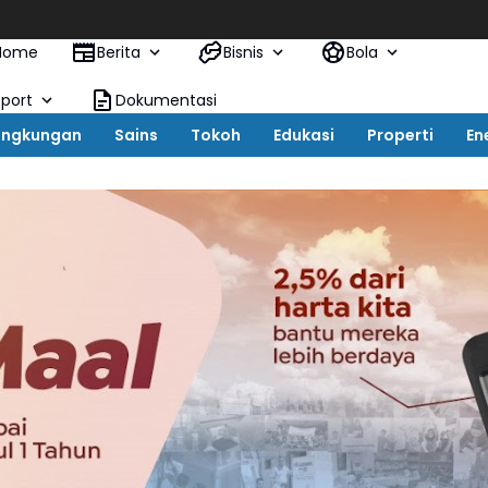
KAI Logis
Home
Berita
Bisnis
Bola
Sport
Dokumentasi
ingkungan
Sains
Tokoh
Edukasi
Properti
En