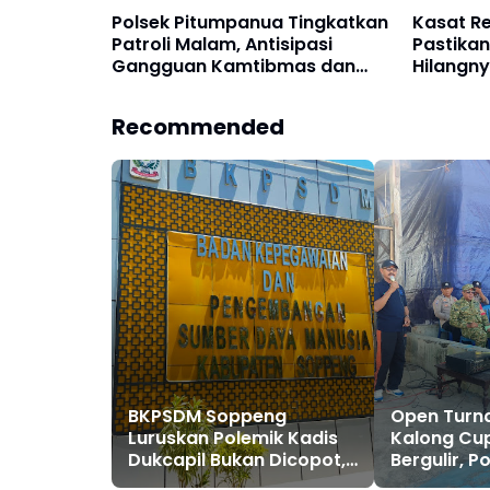
Polsek Pitumpanua Tingkatkan
Kasat Re
Patroli Malam, Antisipasi
Pastikan
Gangguan Kamtibmas dan
Hilangny
Kriminalitas di Wilayah Hukum
Recommended
BKPSDM Soppeng
Open Turna
Luruskan Polemik Kadis
Kalong Cup
Dukcapil Bukan Dicopot,
Bergulir, 
tapi Pemberhentian
Dukung Pe