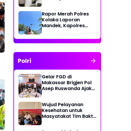
Polri Berikan Rasa
Aman kepada
Rapor Merah Polres
Masyarakat
Kolaka Laporan
Mandek, Kapolres
Diduga Langgar
Perkap dan Abaikan
Kepastian Hukum
Polri
Gelar FGD di
Makassar Brigjen Pol
Asep Ruswanda Ajak
KBPP Polri Jaga Citra
Institusi
Wujud Pelayanan
Kesehatan untuk
Masyatakat Tim Bakti
Kesehatan Polda
Sulbar Tempuh