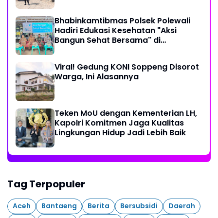
Tradisional Pelitakan
Bhabinkamtibmas Polsek Polewali
Hadiri Edukasi Kesehatan "Aksi
Bangun Sehat Bersama" di
Kelurahan Sulewatang
Viral! Gedung KONI Soppeng Disorot
Warga, Ini Alasannya
Teken MoU dengan Kementerian LH,
Kapolri Komitmen Jaga Kualitas
Lingkungan Hidup Jadi Lebih Baik
Tag Terpopuler
Aceh
Bantaeng
Berita
Bersubsidi
Daerah