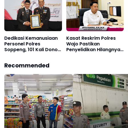
di Watallipue
Wilayah Hukum
Dedikasi Kemanusiaan
Kasat Reskrim Polres
Personel Polres
Wajo Pastikan
Soppeng, 101 Kali Donor
Penyelidikan Hilangnya
Darah Raih
Mitha Terus Berjalan
Penghargaan Kapolres
Recommended
dan Diusulkan Terima
Penghargaan Presiden