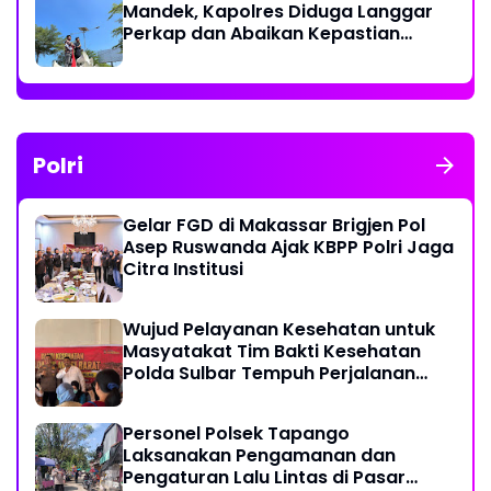
Mandek, Kapolres Diduga Langgar
Perkap dan Abaikan Kepastian
Hukum
Polri
Gelar FGD di Makassar Brigjen Pol
Asep Ruswanda Ajak KBPP Polri Jaga
Citra Institusi
Wujud Pelayanan Kesehatan untuk
Masyatakat Tim Bakti Kesehatan
Polda Sulbar Tempuh Perjalanan
Ekstrem 10 Jam Demi Layani Warga
Desa Kopeang
Personel Polsek Tapango
Laksanakan Pengamanan dan
Pengaturan Lalu Lintas di Pasar