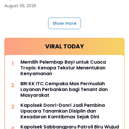
Peliharaan pada Semester I 2026
August 05, 2026
Show more
VIRAL TODAY
Memilih Pelembap Bayi untuk Cuaca
Tropis: Kenapa Tekstur Menentukan
Kenyamanan
BRI KK ITC Cempaka Mas Permudah
Layanan Perbankan bagi Tenant dan
Masyarakat
Kapolsek Donri-Donri Jadi Pembina
Upacara Tanamkan Disiplin dan
Kesadaran Kamtibmas Sejak Dini
Kapolsek Sabbangparu Patroli Biru Wujud