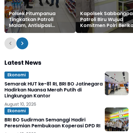
Polsek Pitumpanua
Kapolsek Sabbangpa
Tingkatkan Patroli
Patroli Biru Wujud
Malam, Antisipasi
Komitmen Polri Berik
Gangguan Kamtibmas
Rasa Aman kepada
dan Kriminalitas di
Masyarakat
Wilayah Hukum
Latest News
Ekonomi
Semarak HUT ke-81 RI, BRI BO Jatinegara
Hadirkan Nuansa Merah Putih di
Lingkungan Kantor
August 10, 2026
Ekonomi
BRI BO Sudirman Semanggi Hadiri
Peresmian Pembukaan Koperasi DPD RI