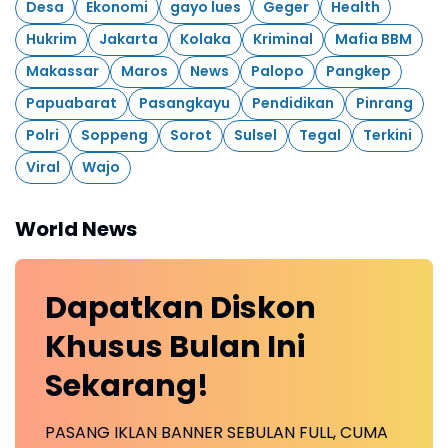
Desa
Ekonomi
gayo lues
Geger
Health
Hukrim
Jakarta
Kolaka
Kriminal
Mafia BBM
Makassar
Maros
News
Palopo
Pangkep
Papuabarat
Pasangkayu
Pendidikan
Pinrang
Polri
Soppeng
Sorot
Sulsel
Tegal
Terkini
Viral
Wajo
World News
Dapatkan
Diskon
Khusus
Bulan Ini
Sekarang!
PASANG IKLAN BANNER SEBULAN FULL, CUMA