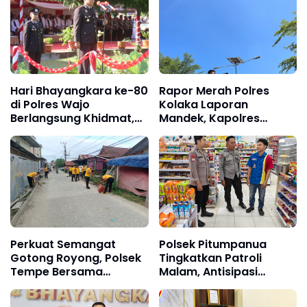
Hari Bhayangkara ke-80
Rapor Merah Polres
di Polres Wajo
Kolaka Laporan
Berlangsung Khidmat,
Mandek, Kapolres
Perkuat Semangat
Diduga Langgar Perkap
Pengabdian untuk
dan Abaikan Kepastian
Masyarakat
Hukum
Perkuat Semangat
Polsek Pitumpanua
Gotong Royong, Polsek
Tingkatkan Patroli
Tempe Bersama
Malam, Antisipasi
Stakeholder
Gangguan Kamtibmas
Laksanakan Kerja Bakti
dan Kriminalitas di