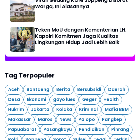
Viral! Gedung KONI Soppeng Disorot
Warga, Ini Alasannya
Teken MoU dengan Kementerian LH,
Kapolri Komitmen Jaga Kualitas
Lingkungan Hidup Jadi Lebih Baik
Tag Terpopuler
Aceh
Bantaeng
Berita
Bersubsidi
Daerah
Desa
Ekonomi
gayo lues
Geger
Health
Hukrim
Jakarta
Kolaka
Kriminal
Mafia BBM
Makassar
Maros
News
Palopo
Pangkep
Papuabarat
Pasangkayu
Pendidikan
Pinrang
Polri
Soppeng
Sorot
Sulsel
Tegal
Terkini