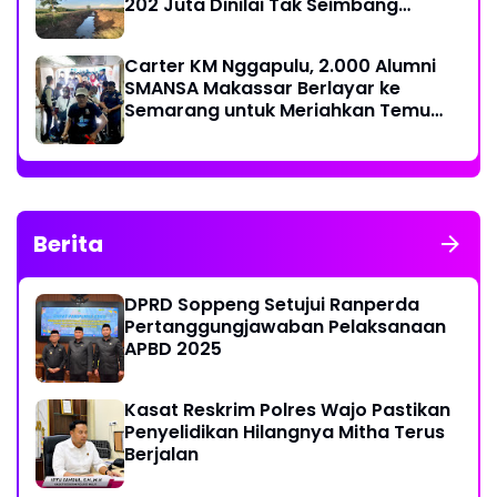
202 Juta Dinilai Tak Seimbang
dengan Hasil Pekerjaan
Carter KM Nggapulu, 2.000 Alumni
SMANSA Makassar Berlayar ke
Semarang untuk Meriahkan Temu
Nasional IV di Yogyakarta
Berita
DPRD Soppeng Setujui Ranperda
Pertanggungjawaban Pelaksanaan
APBD 2025
Kasat Reskrim Polres Wajo Pastikan
Penyelidikan Hilangnya Mitha Terus
Berjalan