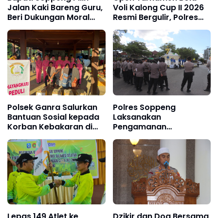
Jalan Kaki Bareng Guru,
Voli Kalong Cup II 2026
Beri Dukungan Moral
Resmi Bergulir, Polres
Langsung di Arena
Soppeng Dukung
PORSENIJAR
Pembinaan Atlet dan
Sportivitas
Polsek Ganra Salurkan
Polres Soppeng
Bantuan Sosial kepada
Laksanakan
Korban Kebakaran di
Pengamanan
Maniangpatu
Penyampaian Aspirasi
PMII Cabang Soppeng
Secara Humanis dan
Profesional
Lepas 149 Atlet ke
Dzikir dan Doa Bersama