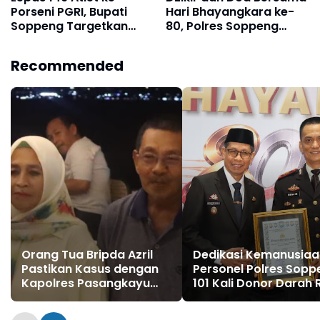
Porseni PGRI, Bupati
Hari Bhayangkara ke-
Soppeng Targetkan
80, Polres Soppeng
Juara Umum
Perkuat Spirit
Pengabdian untuk
Recommended
Masyarakat
Orang Tua Bripda Azril
Dedikasi Kemanusiaa
Pastikan Kasus dengan
Personel Polres Sopp
Kapolres Pasangkayu
101 Kali Donor Darah 
Berakhir Damai
Penghargaan Kapolr
dan Diusulkan Terima