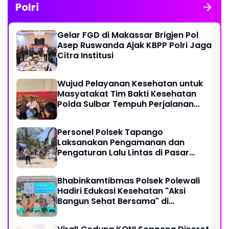
Polri
Gelar FGD di Makassar Brigjen Pol
Asep Ruswanda Ajak KBPP Polri Jaga
Citra Institusi
Wujud Pelayanan Kesehatan untuk
Masyatakat Tim Bakti Kesehatan
Polda Sulbar Tempuh Perjalanan
Ekstrem 10 Jam Demi Layani Warga
Desa Kopeang
Personel Polsek Tapango
Laksanakan Pengamanan dan
Pengaturan Lalu Lintas di Pasar
Tradisional Pelitakan
Bhabinkamtibmas Polsek Polewali
Hadiri Edukasi Kesehatan "Aksi
Bangun Sehat Bersama" di
Kelurahan Sulewatang