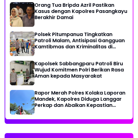
Orang Tua Bripda Azril Pastikan
Kasus dengan Kapolres Pasangkayu
Berakhir Damai
Polsek Pitumpanua Tingkatkan
Patroli Malam, Antisipasi Gangguan
Kamtibmas dan Kriminalitas di
Wilayah Hukum
Kapolsek Sabbangparu Patroli Biru
Wujud Komitmen Polri Berikan Rasa
Aman kepada Masyarakat
Rapor Merah Polres Kolaka Laporan
Mandek, Kapolres Diduga Langgar
Perkap dan Abaikan Kepastian
Hukum