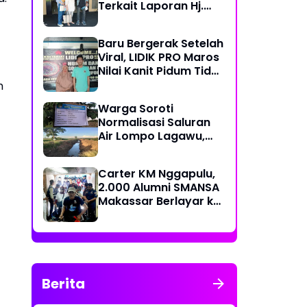
Terkait Laporan Hj.
Nuraeni yang Diduga
Mangkrak Sejak 2022
Baru Bergerak Setelah
Viral, LIDIK PRO Maros
Nilai Kanit Pidum Tidak
Profesional Tangani
m
Kasus Naharia
Warga Soroti
Normalisasi Saluran
Air Lompo Lagawu,
Nilai Anggaran Rp 202
Juta Dinilai Tak
Carter KM Nggapulu,
Seimbang dengan
2.000 Alumni SMANSA
Hasil Pekerjaan
Makassar Berlayar ke
Semarang untuk
Meriahkan Temu
Nasional IV di
Yogyakarta
Berita