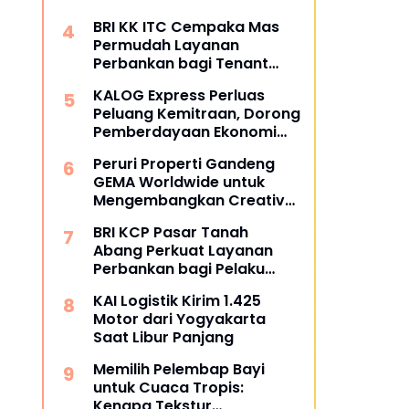
BRI KK ITC Cempaka Mas
Permudah Layanan
Perbankan bagi Tenant
dan Masyarakat
KALOG Express Perluas
Peluang Kemitraan, Dorong
Pemberdayaan Ekonomi
Masyarakat
Peruri Properti Gandeng
GEMA Worldwide untuk
Mengembangkan Creative
Hub Berbasis Kolaborasi
BRI KCP Pasar Tanah
Komunitas
Abang Perkuat Layanan
Perbankan bagi Pelaku
Usaha dan Pengunjung
KAI Logistik Kirim 1.425
Pusat Grosir Terbesar di
Motor dari Yogyakarta
Indonesia
Saat Libur Panjang
Memilih Pelembap Bayi
untuk Cuaca Tropis:
Kenapa Tekstur