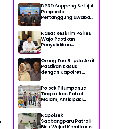
DPRD Soppeng Setujui
Ranperda
Pertanggungjawaban
Pelaksanaan APBD
2025
Kasat Reskrim Polres
Wajo Pastikan
Penyelidikan
Hilangnya Mitha Terus
Berjalan
Orang Tua Bripda Azril
Pastikan Kasus
dengan Kapolres
Pasangkayu Berakhir
Damai
Polsek Pitumpanua
Tingkatkan Patroli
Malam, Antisipasi
Gangguan
Kamtibmas dan
Kapolsek
Kriminalitas di
Sabbangparu Patroli
n
Wilayah Hukum
Biru Wujud Komitmen