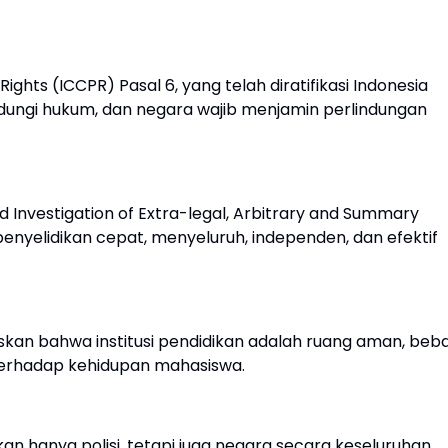
Rights (ICCPR) Pasal 6, yang telah diratifikasi Indonesia
lindungi hukum, dan negara wajib menjamin perlindungan
nd Investigation of Extra-legal, Arbitrary and Summary
penyelidikan cepat, menyeluruh, independen, dan efektif
kan bahwa institusi pendidikan adalah ruang aman, beb
 terhadap kehidupan mahasiswa.
bukan hanya polisi, tetapi juga negara secara keseluruhan