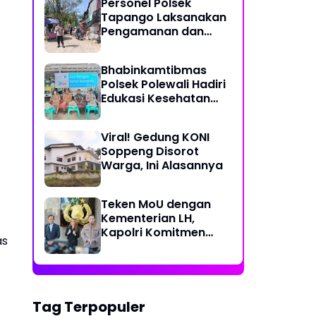
Personel Polsek
Perjalanan Ekstrem 10
Tapango Laksanakan
Jam Demi Layani
Pengamanan dan
Warga Desa Kopeang
Pengaturan Lalu
Lintas di Pasar
Bhabinkamtibmas
Tradisional Pelitakan
Polsek Polewali Hadiri
Edukasi Kesehatan
"Aksi Bangun Sehat
Bersama" di
Viral! Gedung KONI
Kelurahan Sulewatang
Soppeng Disorot
Warga, Ini Alasannya
Teken MoU dengan
Kementerian LH,
Kapolri Komitmen
as
Jaga Kualitas
Lingkungan Hidup Jadi
Lebih Baik
Tag Terpopuler