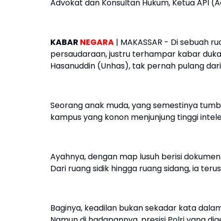
Advokat dan Konsultan Hukum, Ketua API (
KABAR
NEGARA
| MAKASSAR - Di sebuah rua
persaudaraan, justru terhampar kabar duka.
Hasanuddin (Unhas), tak pernah pulang dar
Seorang anak muda, yang semestinya tumbuh
kampus yang konon menjunjung tinggi intelek
Ayahnya, dengan map lusuh berisi dokumen 
Dari ruang sidik hingga ruang sidang, ia ter
Baginya, keadilan bukan sekadar kata dala
Namun di hadapannya, presisi Polri yang d