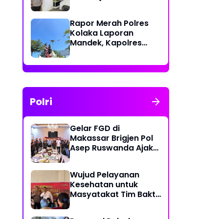
Polri Berikan Rasa
Aman kepada
Rapor Merah Polres
Masyarakat
Kolaka Laporan
Mandek, Kapolres
Diduga Langgar
Perkap dan Abaikan
Kepastian Hukum
Polri
Gelar FGD di
Makassar Brigjen Pol
Asep Ruswanda Ajak
KBPP Polri Jaga Citra
Institusi
Wujud Pelayanan
Kesehatan untuk
Masyatakat Tim Bakti
Kesehatan Polda
Sulbar Tempuh