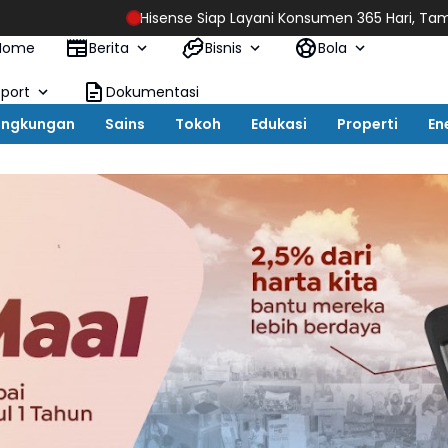
Hisense Siap Layani Konsumen 365 Hari, Tambah Jadwal La
Home
Berita
Bisnis
Bola
Sport
Dokumentasi
ingkungan
Sains
Tokoh
Edukasi
Properti
En