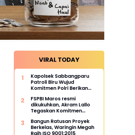
VIRAL TODAY
Kapolsek Sabbangparu
Patroli Biru Wujud
Komitmen Polri Berikan
Rasa Aman kepada
FSPBI Maros resmi
Masyarakat
dikukuhkan, Akram Lallo
Tegaskan Komitmen
Keadilan dan Martabat
Bangun Ratusan Proyek
Pekerja
Berkelas, Waringin Megah
Raih ISO 9001:2015