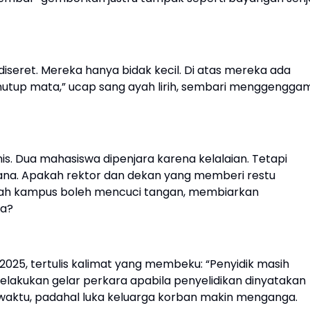
seret. Mereka hanya bidak kecil. Di atas mereka ada
nutup mata,” ucap sang ayah lirih, sembari menggengga
s. Dua mahasiswa dipenjara karena kelalaian. Tetapi
i sana. Apakah rektor dan dekan yang memberi restu
kah kampus boleh mencuci tangan, membiarkan
sa?
 2025, tertulis kalimat yang membeku: “Penyidik masih
lakukan gelar perkara apabila penyelidikan dinyatakan
waktu, padahal luka keluarga korban makin menganga.