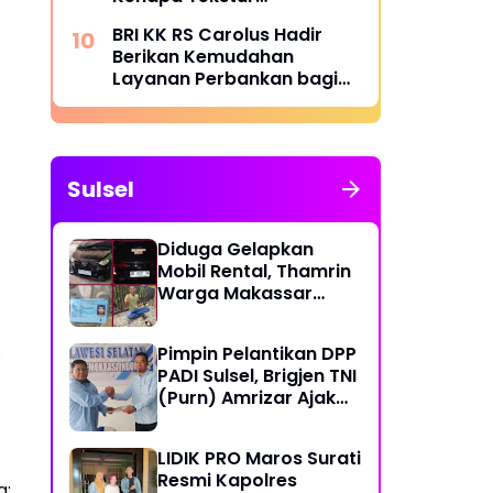
Menentukan Kenyamanan
BRI KK RS Carolus Hadir
Berikan Kemudahan
Layanan Perbankan bagi
Civitas Rumah Sakit dan
Masyarakat
Sulsel
Diduga Gelapkan
Mobil Rental, Thamrin
Warga Makassar
Diburu Warga
.
Pimpin Pelantikan DPP
PADI Sulsel, Brigjen TNI
(Purn) Amrizar Ajak
Seluruh Anggota
Jalankan Politik
LIDIK PRO Maros Surati
Dengan Hati Bersih
Resmi Kapolres
a: