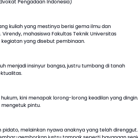
Advokat Pengadaan Indonesia)
ng kuliah yang mestinya berisi gema ilmu dan
 Virendy, mahasiswa Fakultas Teknik Universitas
i kegiatan yang disebut pembinaan.
 menjadi insinyur bangsa, justru tumbang di tanah
tualitas.
hukum, kini menapak lorong-lorong keadilan yang dingin
us mengetuk pintu.
m pidato, melainkan nyawa anaknya yang telah direnggut.
igembar-gemborkan justru tampak seperti bayangan senj