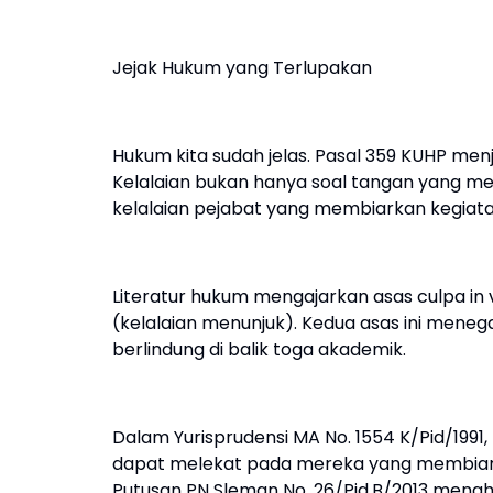
Jejak Hukum yang Terlupakan
Hukum kita sudah jelas. Pasal 359 KUHP menj
Kelalaian bukan hanya soal tangan yang m
kelalaian pejabat yang membiarkan kegiat
Literatur hukum mengajarkan asas culpa in v
(kelalaian menunjuk). Kedua asas ini meneg
berlindung di balik toga akademik.
Dalam Yurisprudensi MA No. 1554 K/Pid/19
dapat melekat pada mereka yang membiark
Putusan PN Sleman No. 26/Pid.B/2013 mengh