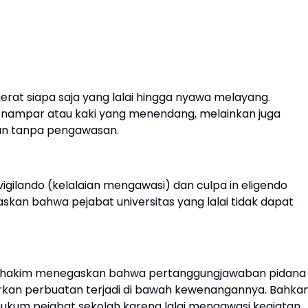
erat siapa saja yang lalai hingga nyawa melayang.
enampar atau kaki yang menendang, melainkan juga
an tanpa pengawasan.
igilando (kelalaian mengawasi) dan culpa in eligendo
askan bahwa pejabat universitas yang lalai tidak dapat
91, hakim menegaskan bahwa pertanggungjawaban pidana
an perbuatan terjadi di bawah kewenangannya. Bahka
ukum pejabat sekolah karena lalai mengawasi kegiatan