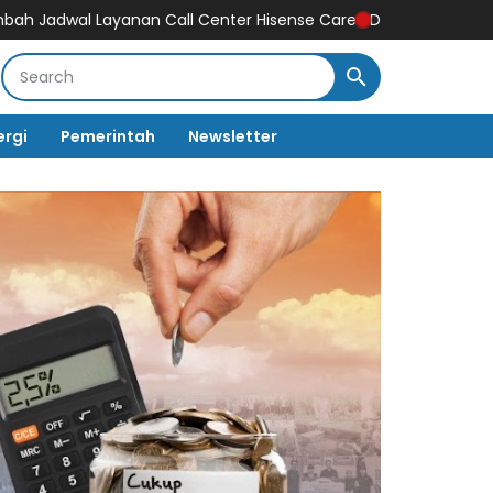
yanan Call Center Hisense Care
Dukung Gaya Hidup Masyarakat 
ergi
Pemerintah
Newsletter