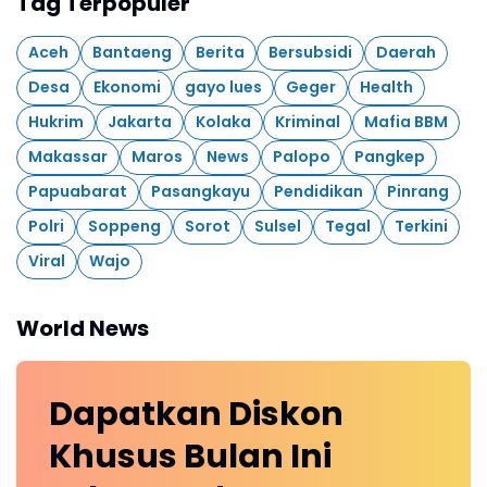
Tag Terpopuler
Aceh
Bantaeng
Berita
Bersubsidi
Daerah
Desa
Ekonomi
gayo lues
Geger
Health
Hukrim
Jakarta
Kolaka
Kriminal
Mafia BBM
Makassar
Maros
News
Palopo
Pangkep
Papuabarat
Pasangkayu
Pendidikan
Pinrang
Polri
Soppeng
Sorot
Sulsel
Tegal
Terkini
Viral
Wajo
World News
Dapatkan
Diskon
Khusus
Bulan Ini