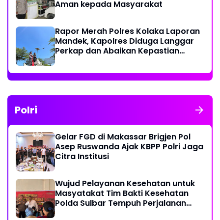
Aman kepada Masyarakat
Rapor Merah Polres Kolaka Laporan
Mandek, Kapolres Diduga Langgar
Perkap dan Abaikan Kepastian
Hukum
Polri
Gelar FGD di Makassar Brigjen Pol
Asep Ruswanda Ajak KBPP Polri Jaga
Citra Institusi
Wujud Pelayanan Kesehatan untuk
Masyatakat Tim Bakti Kesehatan
Polda Sulbar Tempuh Perjalanan
Ekstrem 10 Jam Demi Layani Warga