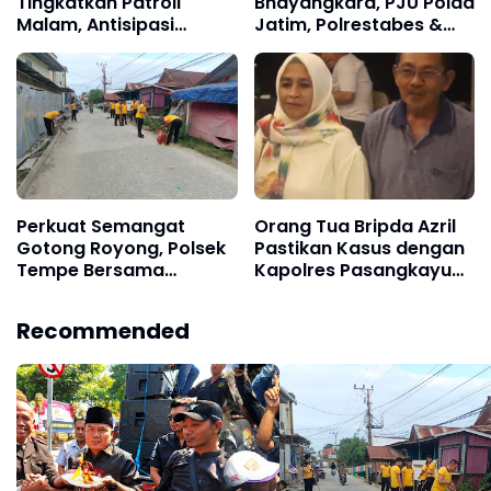
Tingkatkan Patroli
Bhayangkara, PJU Polda
Malam, Antisipasi
Jatim, Polrestabes &
Gangguan Kamtibmas
Polres Pelabuhan
dan Kriminalitas di
Tanjung Perak Keluar
Wilayah Hukum
Hadapi Massa AMI,
Ujungnya Malah Potong
Kue
Perkuat Semangat
Orang Tua Bripda Azril
Gotong Royong, Polsek
Pastikan Kasus dengan
Tempe Bersama
Kapolres Pasangkayu
Stakeholder
Berakhir Damai
Laksanakan Kerja Bakti
Recommended
di Watallipue