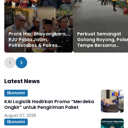
Prank Hari Bhayangkara,
Perkuat Semangat
PJU Polda Jatim,
Gotong Royong, Pols
Polrestabes & Polres
Tempe Bersama
Pelabuhan Tanjung Perak
Stakeholder Laksana
Keluar Hadapi Massa
Kerja Bakti di Watalli
AMI, Ujungnya Malah
Potong Kue
Latest News
Ekonomi
KAI Logistik Hadirkan Promo “Merdeka
Ongkir” untuk Pengiriman Paket
August 07, 2026
Ekonomi