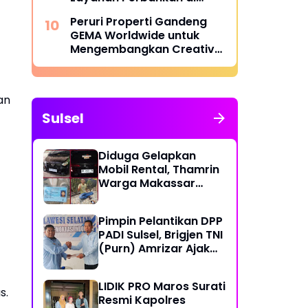
Lingkungan Rumah Sakit
Peruri Properti Gandeng
GEMA Worldwide untuk
Mengembangkan Creative
Hub Berbasis Kolaborasi
Komunitas
an
Sulsel
Diduga Gelapkan
Mobil Rental, Thamrin
Warga Makassar
Diburu Warga
Pimpin Pelantikan DPP
PADI Sulsel, Brigjen TNI
(Purn) Amrizar Ajak
Seluruh Anggota
Jalankan Politik
LIDIK PRO Maros Surati
Dengan Hati Bersih
s.
Resmi Kapolres