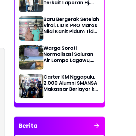
Terkait Laporan Hj.
Nuraeni yang Diduga
Mangkrak Sejak 2022
Baru Bergerak Setelah
r
Viral, LIDIK PRO Maros
Nilai Kanit Pidum Tidak
h
Profesional Tangani
Kasus Naharia
Warga Soroti
Normalisasi Saluran
Air Lompo Lagawu,
Nilai Anggaran Rp 202
Juta Dinilai Tak
Carter KM Nggapulu,
Seimbang dengan
2.000 Alumni SMANSA
Hasil Pekerjaan
Makassar Berlayar ke
Semarang untuk
Meriahkan Temu
Nasional IV di
Yogyakarta
Berita