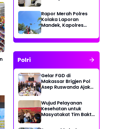
Polri Berikan Rasa
Aman kepada
Rapor Merah Polres
Masyarakat
Kolaka Laporan
Mandek, Kapolres
Diduga Langgar
Perkap dan Abaikan
Kepastian Hukum
n
Polri
Gelar FGD di
m
Makassar Brigjen Pol
Asep Ruswanda Ajak
KBPP Polri Jaga Citra
Institusi
Wujud Pelayanan
Kesehatan untuk
Masyatakat Tim Bakti
Kesehatan Polda
Perkuat Semangat
De
Sulbar Tempuh
Gotong Royong, Polsek
Per