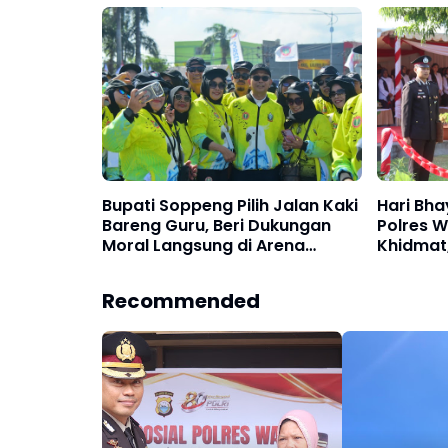
Laksanakan Kerja Bakti di
Abaikan
Watallipue
Bupati Soppeng Pilih Jalan Kaki
Hari Bha
Bareng Guru, Beri Dukungan
Polres W
Moral Langsung di Arena
Khidmat
PORSENIJAR
Pengabd
Recommended