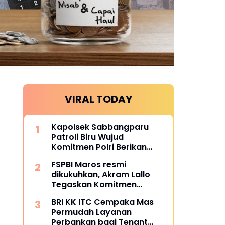
VIRAL TODAY
Kapolsek Sabbangparu
Patroli Biru Wujud
Komitmen Polri Berikan
Rasa Aman kepada
FSPBI Maros resmi
Masyarakat
dikukuhkan, Akram Lallo
Tegaskan Komitmen
Keadilan dan Martabat
BRI KK ITC Cempaka Mas
Pekerja
Permudah Layanan
Perbankan bagi Tenant