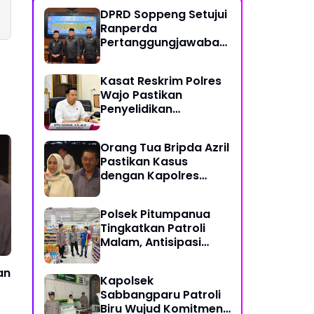
DPRD Soppeng Setujui
Ranperda
Pertanggungjawaban
Pelaksanaan APBD
2025
Kasat Reskrim Polres
Wajo Pastikan
Penyelidikan
Hilangnya Mitha Terus
Berjalan
Orang Tua Bripda Azril
Pastikan Kasus
dengan Kapolres
Pasangkayu Berakhir
Damai
Polsek Pitumpanua
Tingkatkan Patroli
Malam, Antisipasi
Gangguan
Kamtibmas dan
an
Kapolsek
Kriminalitas di
Sabbangparu Patroli
Wilayah Hukum
Biru Wujud Komitmen