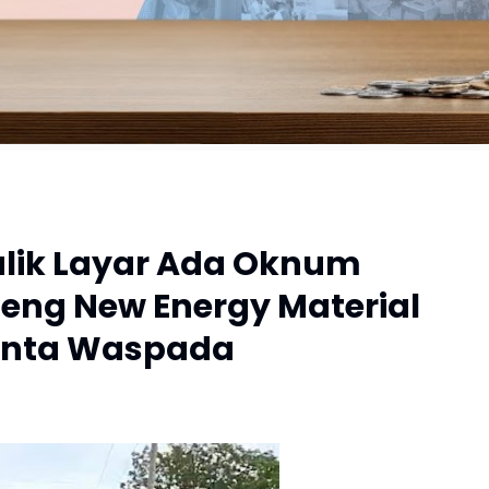
alik Layar Ada Oknum
heng New Energy Material
inta Waspada