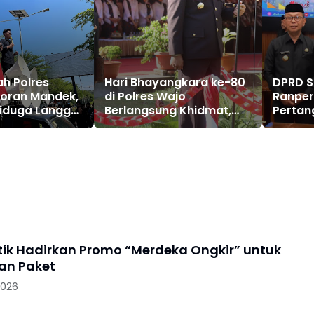
h Polres
Hari Bhayangkara ke-80
DPRD S
poran Mandek,
di Polres Wajo
Ranpe
Diduga Langgar
Berlangsung Khidmat,
Perta
n Abaikan
Perkuat Semangat
Pelaks
 Hukum
Pengabdian untuk
Masyarakat
stik Hadirkan Promo “Merdeka Ongkir” untuk
an Paket
2026