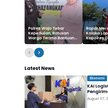
Polres Wajo Tebar
Rapor Mera
Kepedulian, Ratusan
Kolaka La
Warga Terima Bantuan
Kapolres 
Sembako Hari
Perkap da
Bhayangkara ke-80
Kepastian
Latest News
Ekonomi
KAI Logi
Pengirim
August 07, 