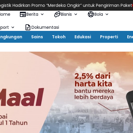
Promo “Merdeka Ongkir” untuk Pengiriman Paket
Hisense Siap La
Home
Berita
Bisnis
Bola
Sport
Dokumentasi
ingkungan
Sains
Tokoh
Edukasi
Properti
En