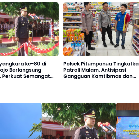
 Kepastian Hukum
yangkara ke-80 di
Polsek Pitumpanua Tingkatka
ajo Berlangsung
Patroli Malam, Antisipasi
, Perkuat Semangat
Gangguan Kamtibmas dan
ian untuk Masyarakat
Kriminalitas di Wilayah Huku