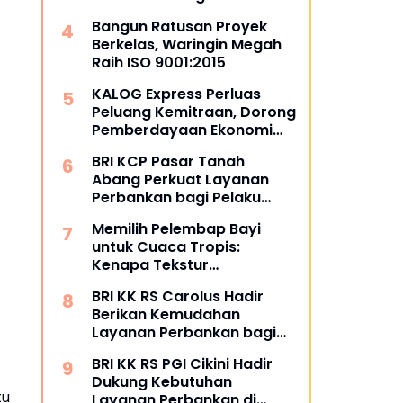
dan Masyarakat
Bangun Ratusan Proyek
Berkelas, Waringin Megah
Raih ISO 9001:2015
KALOG Express Perluas
Peluang Kemitraan, Dorong
Pemberdayaan Ekonomi
Masyarakat
BRI KCP Pasar Tanah
Abang Perkuat Layanan
Perbankan bagi Pelaku
Usaha dan Pengunjung
Memilih Pelembap Bayi
Pusat Grosir Terbesar di
untuk Cuaca Tropis:
Indonesia
Kenapa Tekstur
Menentukan Kenyamanan
BRI KK RS Carolus Hadir
Berikan Kemudahan
Layanan Perbankan bagi
Civitas Rumah Sakit dan
BRI KK RS PGI Cikini Hadir
Masyarakat
Dukung Kebutuhan
tu
Layanan Perbankan di