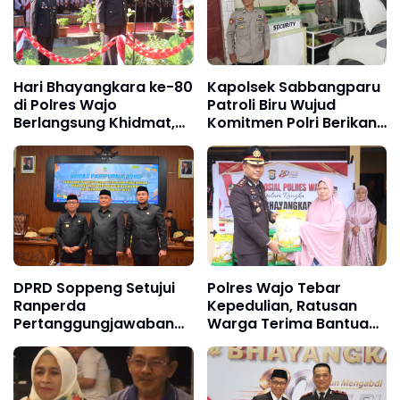
Hari Bhayangkara ke-80
Kapolsek Sabbangparu
di Polres Wajo
Patroli Biru Wujud
Berlangsung Khidmat,
Komitmen Polri Berikan
Perkuat Semangat
Rasa Aman kepada
Pengabdian untuk
Masyarakat
Masyarakat
DPRD Soppeng Setujui
Polres Wajo Tebar
Ranperda
Kepedulian, Ratusan
Pertanggungjawaban
Warga Terima Bantuan
Pelaksanaan APBD 2025
Sembako Hari
Bhayangkara ke-80