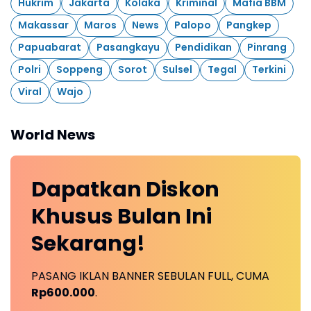
Hukrim
Jakarta
Kolaka
Kriminal
Mafia BBM
Makassar
Maros
News
Palopo
Pangkep
Papuabarat
Pasangkayu
Pendidikan
Pinrang
Polri
Soppeng
Sorot
Sulsel
Tegal
Terkini
Viral
Wajo
World News
Dapatkan
Diskon
Khusus
Bulan Ini
Sekarang!
PASANG IKLAN BANNER SEBULAN FULL, CUMA
Rp600.000
.