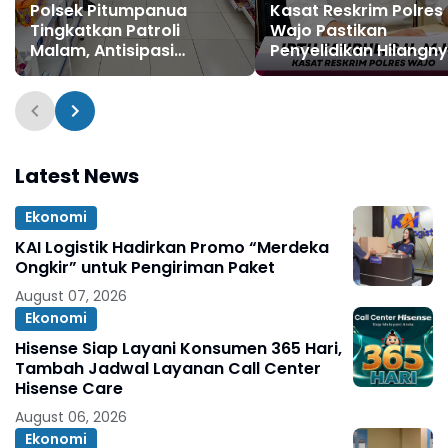
Polsek Pitumpanua
Kasat Reskrim Polres
Tingkatkan Patroli
Wajo Pastikan
Malam, Antisipasi
Penyelidikan Hilangn
Gangguan Kamtibmas
Mitha Terus Berjalan
dan Kriminalitas di
Wilayah Hukum
Latest News
Ekonomi
KAI Logistik Hadirkan Promo “Merdeka
Ongkir” untuk Pengiriman Paket
August 07, 2026
Ekonomi
Hisense Siap Layani Konsumen 365 Hari,
Tambah Jadwal Layanan Call Center
Hisense Care
August 06, 2026
Ekonomi