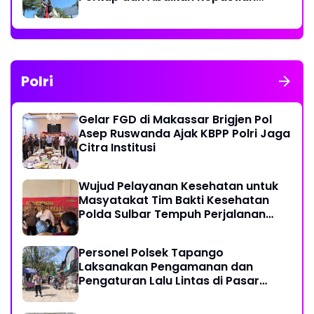
Hukum
Polri
Gelar FGD di Makassar Brigjen Pol
Asep Ruswanda Ajak KBPP Polri Jaga
Citra Institusi
Wujud Pelayanan Kesehatan untuk
Masyatakat Tim Bakti Kesehatan
Polda Sulbar Tempuh Perjalanan
Ekstrem 10 Jam Demi Layani Warga
Desa Kopeang
Personel Polsek Tapango
Laksanakan Pengamanan dan
Pengaturan Lalu Lintas di Pasar
Tradisional Pelitakan