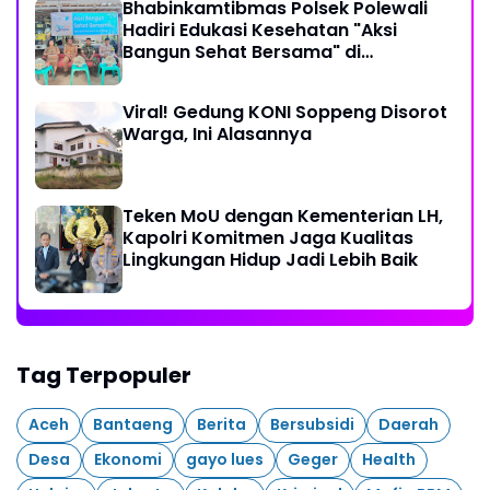
Bhabinkamtibmas Polsek Polewali
Hadiri Edukasi Kesehatan "Aksi
Bangun Sehat Bersama" di
Kelurahan Sulewatang
Viral! Gedung KONI Soppeng Disorot
Warga, Ini Alasannya
Teken MoU dengan Kementerian LH,
Kapolri Komitmen Jaga Kualitas
Lingkungan Hidup Jadi Lebih Baik
Tag Terpopuler
Aceh
Bantaeng
Berita
Bersubsidi
Daerah
Desa
Ekonomi
gayo lues
Geger
Health