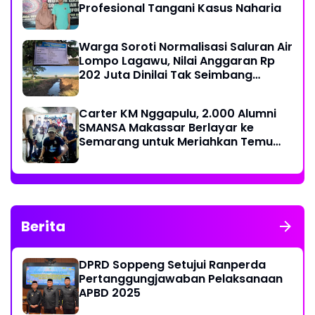
Profesional Tangani Kasus Naharia
Warga Soroti Normalisasi Saluran Air
Lompo Lagawu, Nilai Anggaran Rp
202 Juta Dinilai Tak Seimbang
dengan Hasil Pekerjaan
Carter KM Nggapulu, 2.000 Alumni
SMANSA Makassar Berlayar ke
Semarang untuk Meriahkan Temu
Nasional IV di Yogyakarta
Berita
DPRD Soppeng Setujui Ranperda
Pertanggungjawaban Pelaksanaan
APBD 2025