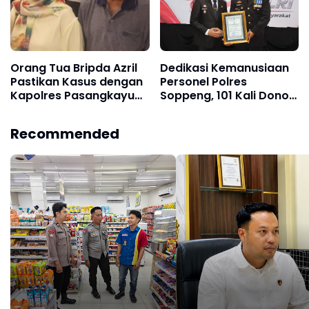
Orang Tua Bripda Azril
Dedikasi Kemanusiaan
Pastikan Kasus dengan
Personel Polres
Kapolres Pasangkayu
Soppeng, 101 Kali Donor
Berakhir Damai
Darah Raih
Penghargaan Kapolres
Recommended
dan Diusulkan Terima
Penghargaan Presiden