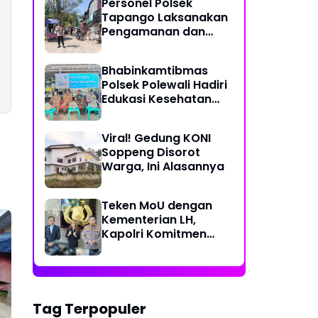
Personel Polsek
Perjalanan Ekstrem 10
Tapango Laksanakan
Jam Demi Layani
Pengamanan dan
Warga Desa Kopeang
Pengaturan Lalu
Lintas di Pasar
Bhabinkamtibmas
Tradisional Pelitakan
Polsek Polewali Hadiri
Edukasi Kesehatan
"Aksi Bangun Sehat
Bersama" di
Viral! Gedung KONI
Kelurahan Sulewatang
Soppeng Disorot
Warga, Ini Alasannya
Teken MoU dengan
Kementerian LH,
Kapolri Komitmen
Jaga Kualitas
Lingkungan Hidup Jadi
Lebih Baik
Tag Terpopuler