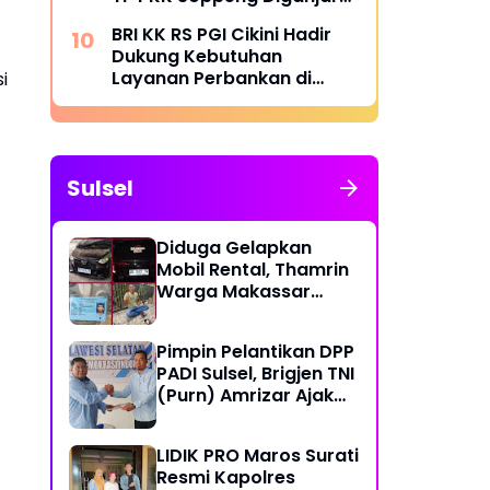
Penghargaan Menteri
BRI KK RS PGI Cikini Hadir
BKKBN
Dukung Kebutuhan
Layanan Perbankan di
i
Lingkungan Rumah Sakit
Sulsel
Diduga Gelapkan
Mobil Rental, Thamrin
Warga Makassar
Diburu Warga
Pimpin Pelantikan DPP
PADI Sulsel, Brigjen TNI
(Purn) Amrizar Ajak
Seluruh Anggota
Jalankan Politik
LIDIK PRO Maros Surati
Dengan Hati Bersih
Resmi Kapolres