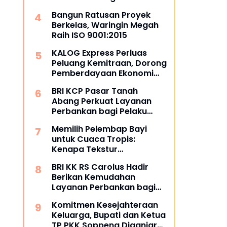
dan Masyarakat
Bangun Ratusan Proyek
Berkelas, Waringin Megah
Raih ISO 9001:2015
KALOG Express Perluas
Peluang Kemitraan, Dorong
Pemberdayaan Ekonomi
Masyarakat
BRI KCP Pasar Tanah
Abang Perkuat Layanan
Perbankan bagi Pelaku
Usaha dan Pengunjung
Memilih Pelembap Bayi
Pusat Grosir Terbesar di
untuk Cuaca Tropis:
Indonesia
Kenapa Tekstur
Menentukan Kenyamanan
BRI KK RS Carolus Hadir
Berikan Kemudahan
Layanan Perbankan bagi
Civitas Rumah Sakit dan
Komitmen Kesejahteraan
Masyarakat
Keluarga, Bupati dan Ketua
TP PKK Soppeng Diganjar