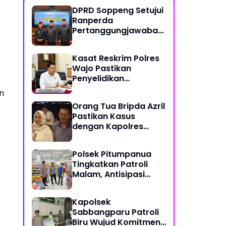
DPRD Soppeng Setujui
Ranperda
Pertanggungjawaban
Pelaksanaan APBD
2025
Kasat Reskrim Polres
Wajo Pastikan
Penyelidikan
Hilangnya Mitha Terus
n
Berjalan
Orang Tua Bripda Azril
Pastikan Kasus
dengan Kapolres
Pasangkayu Berakhir
Damai
Polsek Pitumpanua
Tingkatkan Patroli
Malam, Antisipasi
Gangguan
Kamtibmas dan
Kapolsek
Kriminalitas di
Sabbangparu Patroli
Wilayah Hukum
Biru Wujud Komitmen