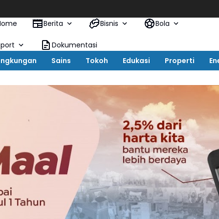
KAI Lo
Home
Berita
Bisnis
Bola
Sport
Dokumentasi
ingkungan
Sains
Tokoh
Edukasi
Properti
En