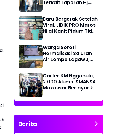
Terkait Laporan Hj.
Nuraeni yang Diduga
Mangkrak Sejak 2022
Baru Bergerak Setelah
Viral, LIDIK PRO Maros
Nilai Kanit Pidum Tidak
Profesional Tangani
Kasus Naharia
Warga Soroti
a.
Normalisasi Saluran
Air Lompo Lagawu,
Nilai Anggaran Rp 202
Juta Dinilai Tak
Carter KM Nggapulu,
Seimbang dengan
2.000 Alumni SMANSA
Hasil Pekerjaan
Makassar Berlayar ke
Semarang untuk
Meriahkan Temu
si
Nasional IV di
Yogyakarta
di
Berita
s