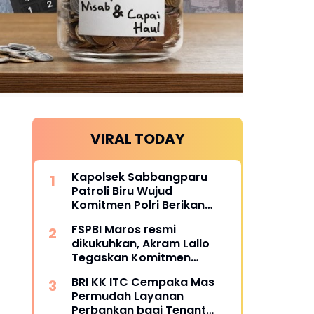
VIRAL TODAY
Kapolsek Sabbangparu
Patroli Biru Wujud
Komitmen Polri Berikan
Rasa Aman kepada
FSPBI Maros resmi
Masyarakat
dikukuhkan, Akram Lallo
Tegaskan Komitmen
Keadilan dan Martabat
BRI KK ITC Cempaka Mas
Pekerja
Permudah Layanan
Perbankan bagi Tenant