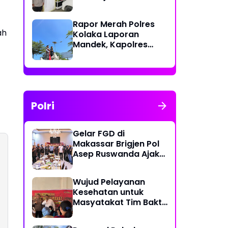
Polri Berikan Rasa
Aman kepada
Rapor Merah Polres
Masyarakat
ah
Kolaka Laporan
Mandek, Kapolres
Diduga Langgar
Perkap dan Abaikan
Kepastian Hukum
Polri
Gelar FGD di
Makassar Brigjen Pol
Asep Ruswanda Ajak
KBPP Polri Jaga Citra
Institusi
Wujud Pelayanan
Kesehatan untuk
Masyatakat Tim Bakti
Kesehatan Polda
Sulbar Tempuh