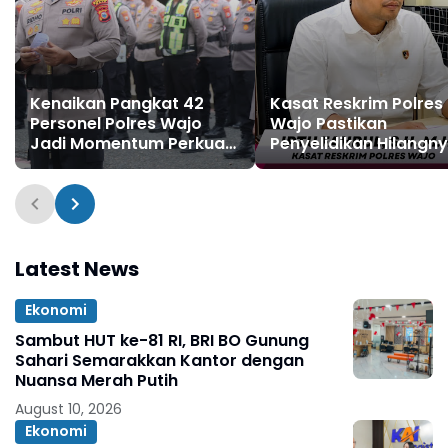
Kenaikan Pangkat 42
Kasat Reskrim Polres
Personel Polres Wajo
Wajo Pastikan
Jadi Momentum Perkuat
Penyelidikan Hilangn
Pengabdian kepada
Mitha Terus Berjalan
Masyarakat
Latest News
Ekonomi
Sambut HUT ke-81 RI, BRI BO Gunung
Sahari Semarakkan Kantor dengan
Nuansa Merah Putih
August 10, 2026
Ekonomi