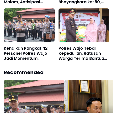
Malam, Antisipasi
Bhayangkara ke-80,
Gangguan Kamtibmas
Satlantas dan
dan Kriminalitas di
Bhayangkari Gabungan
Wilayah Hukum
Seksi Raih Juara
Kenaikan Pangkat 42
Polres Wajo Tebar
Personel Polres Wajo
Kepedulian, Ratusan
Jadi Momentum
Warga Terima Bantuan
Perkuat Pengabdian
Sembako Hari
kepada Masyarakat
Bhayangkara ke-80
Recommended