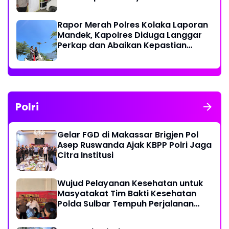
Rapor Merah Polres Kolaka Laporan
Mandek, Kapolres Diduga Langgar
Perkap dan Abaikan Kepastian
Hukum
Polri
Gelar FGD di Makassar Brigjen Pol
Asep Ruswanda Ajak KBPP Polri Jaga
Citra Institusi
Wujud Pelayanan Kesehatan untuk
Masyatakat Tim Bakti Kesehatan
Polda Sulbar Tempuh Perjalanan
Ekstrem 10 Jam Demi Layani Warga
Desa Kopeang