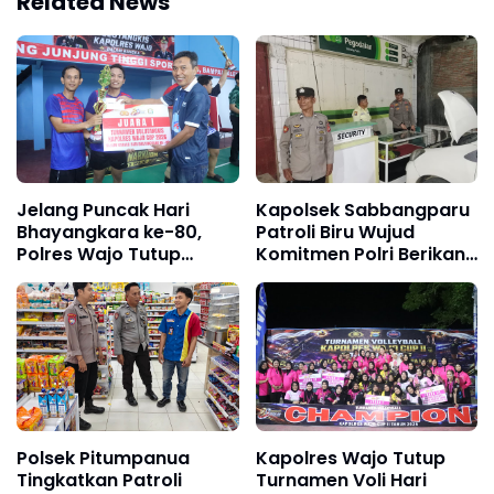
Related News
Jelang Puncak Hari
Kapolsek Sabbangparu
Bhayangkara ke-80,
Patroli Biru Wujud
Polres Wajo Tutup
Komitmen Polri Berikan
Turnamen Bulutangkis
Rasa Aman kepada
dengan Penyerahan
Masyarakat
Piala
Polsek Pitumpanua
Kapolres Wajo Tutup
Tingkatkan Patroli
Turnamen Voli Hari