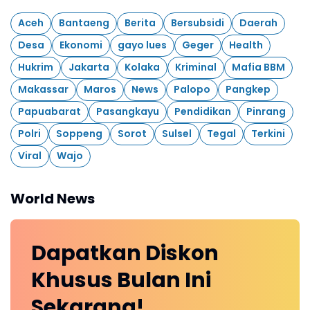
Aceh
Bantaeng
Berita
Bersubsidi
Daerah
Desa
Ekonomi
gayo lues
Geger
Health
Hukrim
Jakarta
Kolaka
Kriminal
Mafia BBM
Makassar
Maros
News
Palopo
Pangkep
Papuabarat
Pasangkayu
Pendidikan
Pinrang
Polri
Soppeng
Sorot
Sulsel
Tegal
Terkini
Viral
Wajo
World News
Dapatkan
Diskon
Khusus
Bulan Ini
Sekarang!