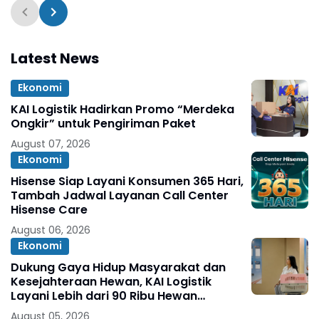
Seksi Raih Juara
Latest News
Ekonomi
KAI Logistik Hadirkan Promo “Merdeka
Ongkir” untuk Pengiriman Paket
August 07, 2026
Ekonomi
Hisense Siap Layani Konsumen 365 Hari,
Tambah Jadwal Layanan Call Center
Hisense Care
August 06, 2026
Ekonomi
Dukung Gaya Hidup Masyarakat dan
Kesejahteraan Hewan, KAI Logistik
Layani Lebih dari 90 Ribu Hewan
Peliharaan pada Semester I 2026
August 05, 2026