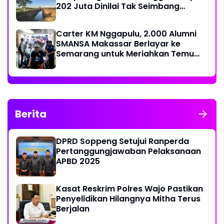
202 Juta Dinilai Tak Seimbang
dengan Hasil Pekerjaan
Carter KM Nggapulu, 2.000 Alumni
SMANSA Makassar Berlayar ke
Semarang untuk Meriahkan Temu
Nasional IV di Yogyakarta
Berita
DPRD Soppeng Setujui Ranperda
Pertanggungjawaban Pelaksanaan
APBD 2025
Kasat Reskrim Polres Wajo Pastikan
Penyelidikan Hilangnya Mitha Terus
Berjalan