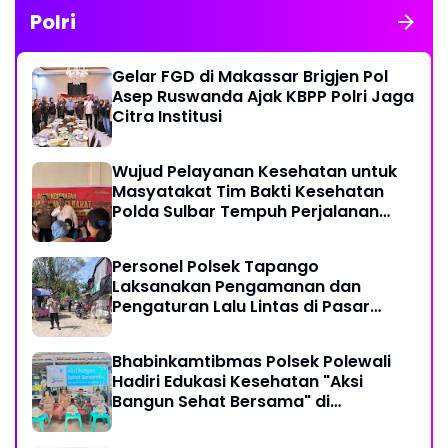
Polri
Gelar FGD di Makassar Brigjen Pol
Asep Ruswanda Ajak KBPP Polri Jaga
Citra Institusi
Wujud Pelayanan Kesehatan untuk
Masyatakat Tim Bakti Kesehatan
Polda Sulbar Tempuh Perjalanan
Ekstrem 10 Jam Demi Layani Warga
Desa Kopeang
Personel Polsek Tapango
Laksanakan Pengamanan dan
Pengaturan Lalu Lintas di Pasar
Tradisional Pelitakan
Bhabinkamtibmas Polsek Polewali
Hadiri Edukasi Kesehatan "Aksi
Bangun Sehat Bersama" di
Kelurahan Sulewatang