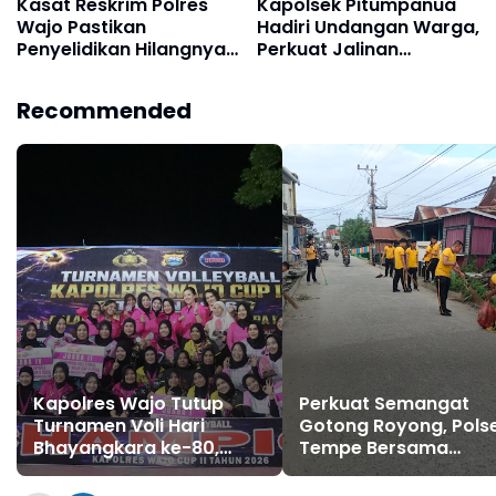
Kasat Reskrim Polres
Kapolsek Pitumpanua
Wajo Pastikan
Hadiri Undangan Warga,
Penyelidikan Hilangnya
Perkuat Jalinan
Mitha Terus Berjalan
Silaturahmi
Recommended
Kapolres Wajo Tutup
Perkuat Semangat
Turnamen Voli Hari
Gotong Royong, Pols
Bhayangkara ke-80,
Tempe Bersama
Satlantas dan
Stakeholder Laksana
Bhayangkari Gabungan
Kerja Bakti di Watalli