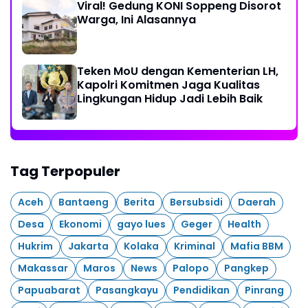
Viral! Gedung KONI Soppeng Disorot
Warga, Ini Alasannya
Teken MoU dengan Kementerian LH,
Kapolri Komitmen Jaga Kualitas
Lingkungan Hidup Jadi Lebih Baik
Tag Terpopuler
Aceh
Bantaeng
Berita
Bersubsidi
Daerah
Desa
Ekonomi
gayo lues
Geger
Health
Hukrim
Jakarta
Kolaka
Kriminal
Mafia BBM
Makassar
Maros
News
Palopo
Pangkep
Papuabarat
Pasangkayu
Pendidikan
Pinrang