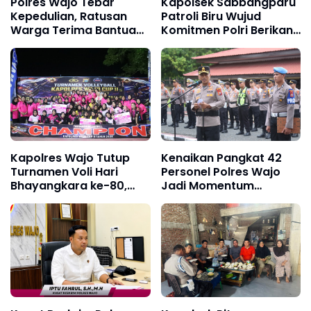
Polres Wajo Tebar
Kapolsek Sabbangparu
Kepedulian, Ratusan
Patroli Biru Wujud
Warga Terima Bantuan
Komitmen Polri Berikan
Sembako Hari
Rasa Aman kepada
Bhayangkara ke-80
Masyarakat
Kapolres Wajo Tutup
Kenaikan Pangkat 42
Turnamen Voli Hari
Personel Polres Wajo
Bhayangkara ke-80,
Jadi Momentum
Satlantas dan
Perkuat Pengabdian
Bhayangkari Gabungan
kepada Masyarakat
Seksi Raih Juara