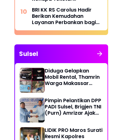
Menentukan Kenyamanan
BRI KK RS Carolus Hadir
Berikan Kemudahan
Layanan Perbankan bagi
Civitas Rumah Sakit dan
Masyarakat
Sulsel
Diduga Gelapkan
Mobil Rental, Thamrin
Warga Makassar
Diburu Warga
Pimpin Pelantikan DPP
PADI Sulsel, Brigjen TNI
(Purn) Amrizar Ajak
Seluruh Anggota
Jalankan Politik
LIDIK PRO Maros Surati
Dengan Hati Bersih
Resmi Kapolres