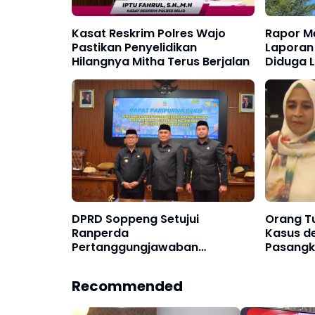
Kasat Reskrim Polres Wajo
Rapor M
Pastikan Penyelidikan
Laporan
Hilangnya Mitha Terus Berjalan
Diduga 
Abaikan
DPRD Soppeng Setujui
Orang Tu
Ranperda
Kasus d
Pertanggungjawaban
Pasangk
Pelaksanaan APBD 2025
Recommended