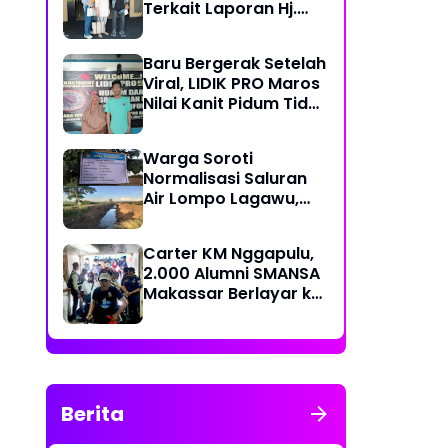
Terkait Laporan Hj.
Nuraeni yang Diduga
Mangkrak Sejak 2022
Baru Bergerak Setelah
Viral, LIDIK PRO Maros
Nilai Kanit Pidum Tidak
Profesional Tangani
Kasus Naharia
Warga Soroti
Normalisasi Saluran
Air Lompo Lagawu,
Nilai Anggaran Rp 202
Juta Dinilai Tak
Carter KM Nggapulu,
Seimbang dengan
2.000 Alumni SMANSA
Hasil Pekerjaan
Makassar Berlayar ke
Semarang untuk
Meriahkan Temu
Nasional IV di
Yogyakarta
Berita