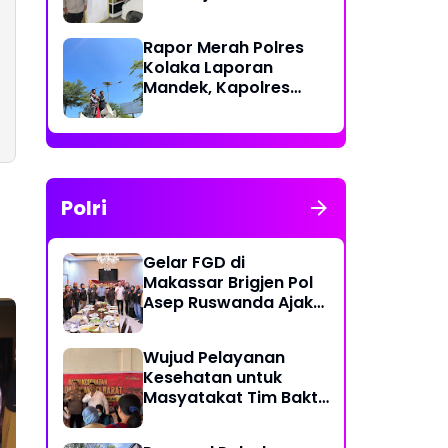
Polri Berikan Rasa
Aman kepada
Rapor Merah Polres
Masyarakat
Kolaka Laporan
Mandek, Kapolres
Diduga Langgar
Perkap dan Abaikan
Kepastian Hukum
Polri
Gelar FGD di
Makassar Brigjen Pol
Asep Ruswanda Ajak
KBPP Polri Jaga Citra
Institusi
Wujud Pelayanan
Kesehatan untuk
Masyatakat Tim Bakti
Kesehatan Polda
Sulbar Tempuh