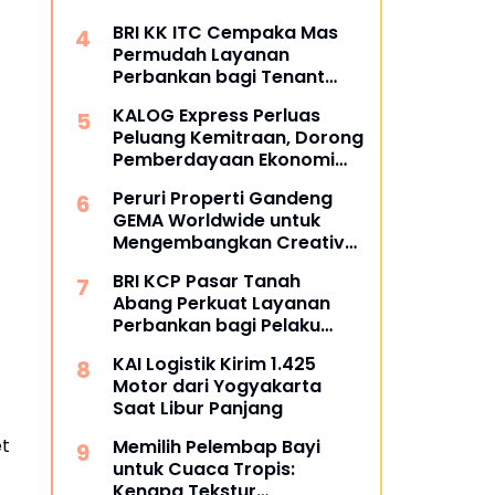
BRI KK ITC Cempaka Mas
Permudah Layanan
Perbankan bagi Tenant
dan Masyarakat
KALOG Express Perluas
Peluang Kemitraan, Dorong
Pemberdayaan Ekonomi
Masyarakat
Peruri Properti Gandeng
GEMA Worldwide untuk
Mengembangkan Creative
Hub Berbasis Kolaborasi
BRI KCP Pasar Tanah
Komunitas
Abang Perkuat Layanan
Perbankan bagi Pelaku
Usaha dan Pengunjung
KAI Logistik Kirim 1.425
Pusat Grosir Terbesar di
Motor dari Yogyakarta
Indonesia
Saat Libur Panjang
et
Memilih Pelembap Bayi
untuk Cuaca Tropis:
Kenapa Tekstur