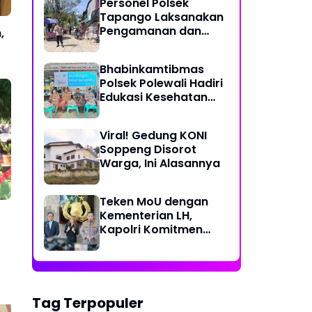
Personel Polsek
Perjalanan Ekstrem 10
Tapango Laksanakan
Jam Demi Layani
Pengamanan dan
,
Warga Desa Kopeang
Pengaturan Lalu
Lintas di Pasar
Bhabinkamtibmas
Tradisional Pelitakan
Polsek Polewali Hadiri
Edukasi Kesehatan
"Aksi Bangun Sehat
Bersama" di
Viral! Gedung KONI
Kelurahan Sulewatang
Soppeng Disorot
Warga, Ini Alasannya
Teken MoU dengan
Kementerian LH,
Kapolri Komitmen
Jaga Kualitas
Lingkungan Hidup Jadi
t
Lebih Baik
Tag Terpopuler