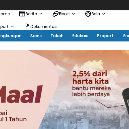
Hisense S
Home
Berita
Bisnis
Bola
Sport
Dokumentasi
ingkungan
Sains
Tokoh
Edukasi
Properti
En