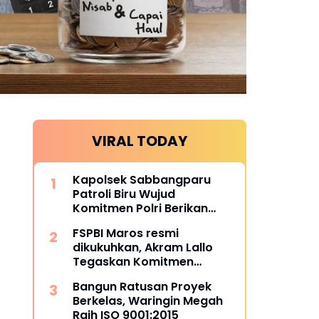
VIRAL TODAY
Kapolsek Sabbangparu
Patroli Biru Wujud
Komitmen Polri Berikan
Rasa Aman kepada
FSPBI Maros resmi
Masyarakat
dikukuhkan, Akram Lallo
Tegaskan Komitmen
Keadilan dan Martabat
Bangun Ratusan Proyek
Pekerja
Berkelas, Waringin Megah
Raih ISO 9001:2015