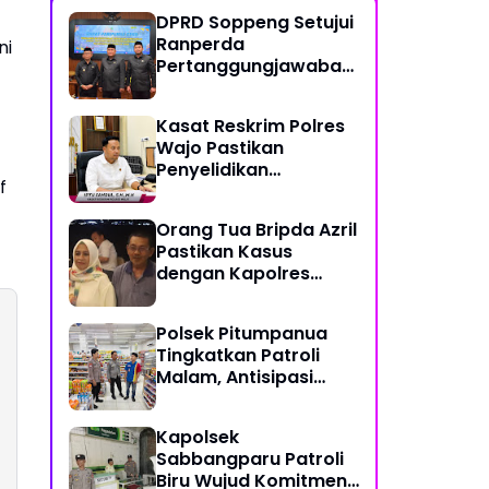
DPRD Soppeng Setujui
Ranperda
ni
Pertanggungjawaban
Pelaksanaan APBD
2025
Kasat Reskrim Polres
Wajo Pastikan
Penyelidikan
f
Hilangnya Mitha Terus
Berjalan
Orang Tua Bripda Azril
Pastikan Kasus
dengan Kapolres
Pasangkayu Berakhir
Damai
Polsek Pitumpanua
Tingkatkan Patroli
Malam, Antisipasi
Gangguan
Kamtibmas dan
Kapolsek
Kriminalitas di
Sabbangparu Patroli
Wilayah Hukum
Biru Wujud Komitmen