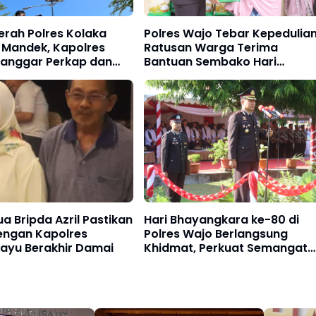
erah Polres Kolaka
Polres Wajo Tebar Kepedulian
 Mandek, Kapolres
Ratusan Warga Terima
Langgar Perkap dan
Bantuan Sembako Hari
 Kepastian Hukum
Bhayangkara ke-80
a Bripda Azril Pastikan
Hari Bhayangkara ke-80 di
engan Kapolres
Polres Wajo Berlangsung
ayu Berakhir Damai
Khidmat, Perkuat Semangat
Pengabdian untuk Masyaraka