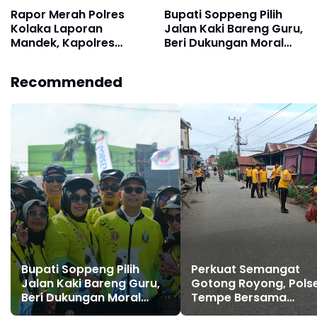
Rapor Merah Polres
Bupati Soppeng Pilih
Kolaka Laporan
Jalan Kaki Bareng Guru,
Mandek, Kapolres
Beri Dukungan Moral
Diduga Langgar Perkap
Langsung di Arena
dan Abaikan Kepastian
PORSENIJAR
Recommended
Hukum
Bupati Soppeng Pilih
Perkuat Semangat
Jalan Kaki Bareng Guru,
Gotong Royong, Pols
Beri Dukungan Moral
Tempe Bersama
Langsung di Arena
Stakeholder Laksana