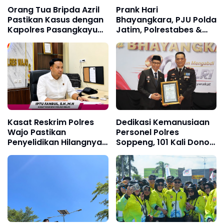
Orang Tua Bripda Azril
Prank Hari
Pastikan Kasus dengan
Bhayangkara, PJU Polda
Kapolres Pasangkayu
Jatim, Polrestabes &
Berakhir Damai
Polres Pelabuhan
Tanjung Perak Keluar
Hadapi Massa AMI,
Ujungnya Malah Potong
Kue
Kasat Reskrim Polres
Dedikasi Kemanusiaan
Wajo Pastikan
Personel Polres
Penyelidikan Hilangnya
Soppeng, 101 Kali Donor
Mitha Terus Berjalan
Darah Raih
Penghargaan Kapolres
dan Diusulkan Terima
Penghargaan Presiden