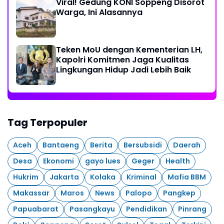
Viral! Gedung KONI Soppeng Disorot
Warga, Ini Alasannya
Teken MoU dengan Kementerian LH,
Kapolri Komitmen Jaga Kualitas
Lingkungan Hidup Jadi Lebih Baik
Tag Terpopuler
Aceh
Bantaeng
Berita
Bersubsidi
Daerah
Desa
Ekonomi
gayo lues
Geger
Health
Hukrim
Jakarta
Kolaka
Kriminal
Mafia BBM
Makassar
Maros
News
Palopo
Pangkep
Papuabarat
Pasangkayu
Pendidikan
Pinrang