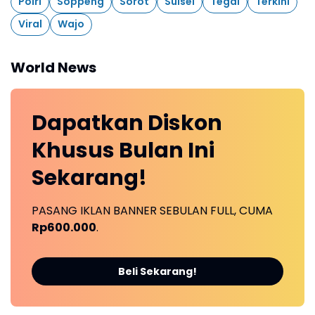
Polri
Soppeng
Sorot
Sulsel
Tegal
Terkini
Viral
Wajo
World News
Dapatkan
Diskon
Khusus
Bulan Ini
Sekarang!
PASANG IKLAN BANNER SEBULAN FULL, CUMA
Rp600.000
.
Beli Sekarang!