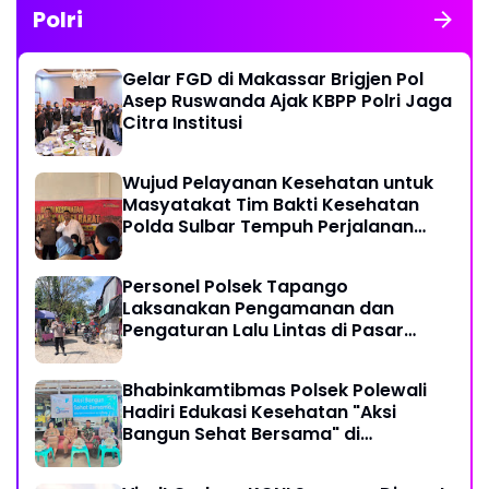
Polri
Gelar FGD di Makassar Brigjen Pol
Asep Ruswanda Ajak KBPP Polri Jaga
Citra Institusi
Wujud Pelayanan Kesehatan untuk
Masyatakat Tim Bakti Kesehatan
Polda Sulbar Tempuh Perjalanan
Ekstrem 10 Jam Demi Layani Warga
Desa Kopeang
Personel Polsek Tapango
Laksanakan Pengamanan dan
Pengaturan Lalu Lintas di Pasar
Tradisional Pelitakan
Bhabinkamtibmas Polsek Polewali
Hadiri Edukasi Kesehatan "Aksi
Bangun Sehat Bersama" di
Kelurahan Sulewatang