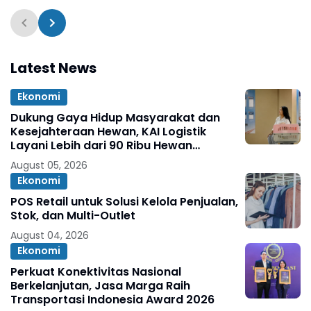
PORSENIJAR
Kerja Bakti di Watalli
Latest News
Ekonomi
Dukung Gaya Hidup Masyarakat dan
Kesejahteraan Hewan, KAI Logistik
Layani Lebih dari 90 Ribu Hewan
Peliharaan pada Semester I 2026
August 05, 2026
Ekonomi
POS Retail untuk Solusi Kelola Penjualan,
Stok, dan Multi-Outlet
August 04, 2026
Ekonomi
Perkuat Konektivitas Nasional
Berkelanjutan, Jasa Marga Raih
Transportasi Indonesia Award 2026