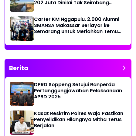
202 Juta Dinilai Tak Seimbang
dengan Hasil Pekerjaan
Carter KM Nggapulu, 2.000 Alumni
SMANSA Makassar Berlayar ke
Semarang untuk Meriahkan Temu
Nasional IV di Yogyakarta
Berita
DPRD Soppeng Setujui Ranperda
Pertanggungjawaban Pelaksanaan
APBD 2025
Kasat Reskrim Polres Wajo Pastikan
Penyelidikan Hilangnya Mitha Terus
Berjalan