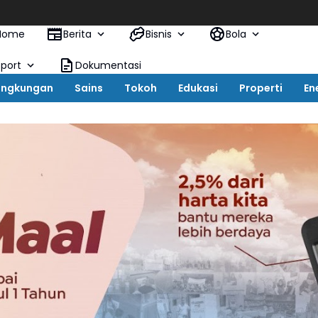
KAI Log
Home
Berita
Bisnis
Bola
Sport
Dokumentasi
ingkungan
Sains
Tokoh
Edukasi
Properti
En