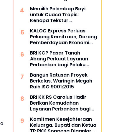
dan Masyarakat
Memilih Pelembap Bayi
untuk Cuaca Tropis:
Kenapa Tekstur
Menentukan Kenyamanan
KALOG Express Perluas
Peluang Kemitraan, Dorong
Pemberdayaan Ekonomi
Masyarakat
BRI KCP Pasar Tanah
Abang Perkuat Layanan
Perbankan bagi Pelaku
Usaha dan Pengunjung
Bangun Ratusan Proyek
Pusat Grosir Terbesar di
Berkelas, Waringin Megah
Indonesia
Raih ISO 9001:2015
BRI KK RS Carolus Hadir
Berikan Kemudahan
Layanan Perbankan bagi
Civitas Rumah Sakit dan
Komitmen Kesejahteraan
Masyarakat
sa
Keluarga, Bupati dan Ketua
TP PKK Soppeng Diganjar