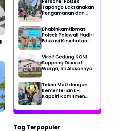
Personel Polsek
Perjalanan Ekstrem 10
Tapango Laksanakan
Jam Demi Layani
Pengamanan dan
Warga Desa Kopeang
Pengaturan Lalu
Lintas di Pasar
Bhabinkamtibmas
Tradisional Pelitakan
Polsek Polewali Hadiri
Edukasi Kesehatan
i
"Aksi Bangun Sehat
Bersama" di
Viral! Gedung KONI
Kelurahan Sulewatang
Soppeng Disorot
Warga, Ini Alasannya
Teken MoU dengan
Kementerian LH,
Kapolri Komitmen
Jaga Kualitas
Lingkungan Hidup Jadi
Lebih Baik
Tag Terpopuler