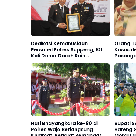
Dedikasi Kemanusiaan
Orang Tu
Personel Polres Soppeng, 101
Kasus d
Kali Donor Darah Raih
Pasangk
Penghargaan Kapolres dan
Diusulkan Terima Penghargaan
Presiden
Hari Bhayangkara ke-80 di
Bupati S
Polres Wajo Berlangsung
Bareng G
Khidmat, Perkuat Semangat
Moral La