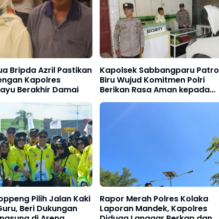
a Bripda Azril Pastikan
Kapolsek Sabbangparu Patrol
engan Kapolres
Biru Wujud Komitmen Polri
ayu Berakhir Damai
Berikan Rasa Aman kepada
Masyarakat
oppeng Pilih Jalan Kaki
Rapor Merah Polres Kolaka
uru, Beri Dukungan
Laporan Mandek, Kapolres
ngsung di Arena
Diduga Langgar Perkap dan