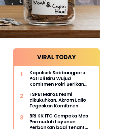
VIRAL TODAY
Kapolsek Sabbangparu
Patroli Biru Wujud
Komitmen Polri Berikan
Rasa Aman kepada
FSPBI Maros resmi
Masyarakat
dikukuhkan, Akram Lallo
Tegaskan Komitmen
Keadilan dan Martabat
BRI KK ITC Cempaka Mas
Pekerja
Permudah Layanan
Perbankan bagi Tenant