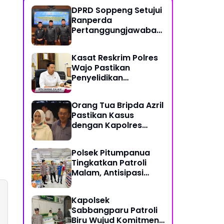
DPRD Soppeng Setujui
Ranperda
Pertanggungjawaban
Pelaksanaan APBD
2025
Kasat Reskrim Polres
Wajo Pastikan
Penyelidikan
Hilangnya Mitha Terus
Berjalan
Orang Tua Bripda Azril
Pastikan Kasus
dengan Kapolres
Pasangkayu Berakhir
Damai
Polsek Pitumpanua
Tingkatkan Patroli
Malam, Antisipasi
Gangguan
Kamtibmas dan
Kapolsek
Kriminalitas di
Sabbangparu Patroli
Wilayah Hukum
Biru Wujud Komitmen