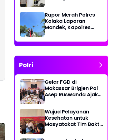
Polri Berikan Rasa
Aman kepada
Rapor Merah Polres
Masyarakat
Kolaka Laporan
Mandek, Kapolres
Diduga Langgar
Perkap dan Abaikan
Kepastian Hukum
Polri
Gelar FGD di
Makassar Brigjen Pol
Asep Ruswanda Ajak
KBPP Polri Jaga Citra
Institusi
Wujud Pelayanan
Kesehatan untuk
Masyatakat Tim Bakti
Kesehatan Polda
Sulbar Tempuh