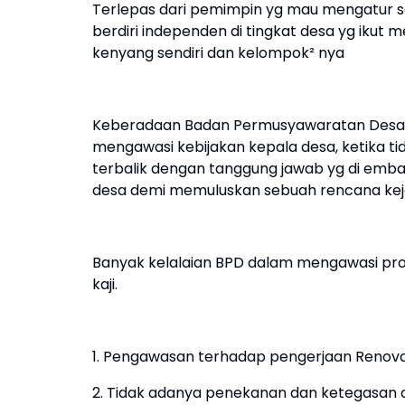
Terlepas dari pemimpin yg mau mengatur se
berdiri independen di tingkat desa yg ikut 
kenyang sendiri dan kelompok² nya
Keberadaan Badan Permusyawaratan Desa s
mengawasi kebijakan kepala desa, ketika t
terbalik dengan tanggung jawab yg di emba
desa demi memuluskan sebuah rencana keja
Banyak kelalaian BPD dalam mengawasi prog
kaji.
1. Pengawasan terhadap pengerjaan Renovasi
2. Tidak adanya penekanan dan ketegasan d