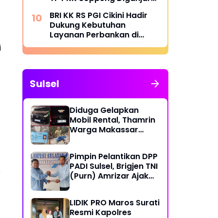
Penghargaan Menteri
BRI KK RS PGI Cikini Hadir
BKKBN
Dukung Kebutuhan
Layanan Perbankan di
Lingkungan Rumah Sakit
i
Sulsel
Diduga Gelapkan
Mobil Rental, Thamrin
Warga Makassar
Diburu Warga
Pimpin Pelantikan DPP
PADI Sulsel, Brigjen TNI
r
(Purn) Amrizar Ajak
Seluruh Anggota
Jalankan Politik
LIDIK PRO Maros Surati
Dengan Hati Bersih
Resmi Kapolres