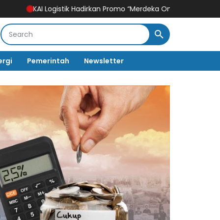
istik Hadirkan Promo “Merdeka Ongkir” untuk Pengiriman Paket
H
ergi
Pemerintah
Newsletter