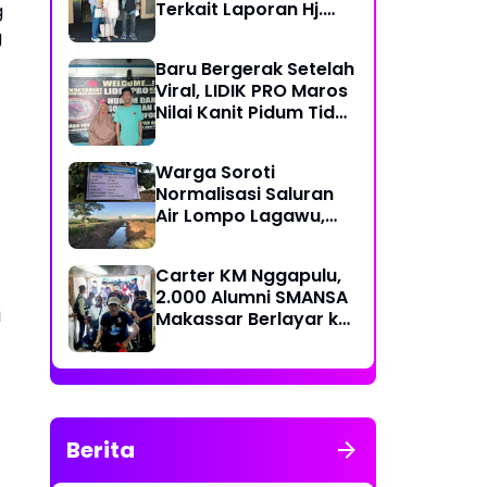
Terkait Laporan Hj.
g
Nuraeni yang Diduga
g
Mangkrak Sejak 2022
Baru Bergerak Setelah
Viral, LIDIK PRO Maros
Nilai Kanit Pidum Tidak
Profesional Tangani
Kasus Naharia
Warga Soroti
Normalisasi Saluran
Air Lompo Lagawu,
Nilai Anggaran Rp 202
Juta Dinilai Tak
Carter KM Nggapulu,
Seimbang dengan
2.000 Alumni SMANSA
Hasil Pekerjaan
i
Makassar Berlayar ke
Semarang untuk
Meriahkan Temu
Nasional IV di
Yogyakarta
Berita