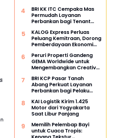
BRI KK ITC Cempaka Mas
Permudah Layanan
Perbankan bagi Tenant
dan Masyarakat
KALOG Express Perluas
Peluang Kemitraan, Dorong
Pemberdayaan Ekonomi
Masyarakat
Peruri Properti Gandeng
GEMA Worldwide untuk
Mengembangkan Creative
Hub Berbasis Kolaborasi
BRI KCP Pasar Tanah
Komunitas
i
Abang Perkuat Layanan
Perbankan bagi Pelaku
Usaha dan Pengunjung
KAI Logistik Kirim 1.425
Pusat Grosir Terbesar di
Motor dari Yogyakarta
Indonesia
Saat Libur Panjang
an
Memilih Pelembap Bayi
untuk Cuaca Tropis:
Kenapa Tekstur