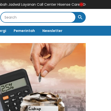
an Call Center Hisense Care
Dukung Gaya Hidup Masyarakat dan
ergi
Pemerintah
Newsletter