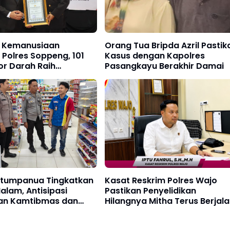
i Kemanusiaan
Orang Tua Bripda Azril Pastik
 Polres Soppeng, 101
Kasus dengan Kapolres
or Darah Raih
Pasangkayu Berakhir Damai
gaan Kapolres dan
an Terima Penghargaan
Pitumpanua Tingkatkan
Kasat Reskrim Polres Wajo
Malam, Antisipasi
Pastikan Penyelidikan
n Kamtibmas dan
Hilangnya Mitha Terus Berjal
itas di Wilayah Hukum