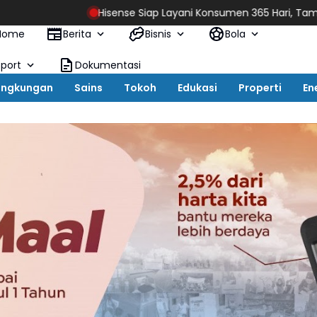
Hisense Siap Layani Konsumen 365 Hari, Tambah Jadwal Layan
Home
Berita
Bisnis
Bola
Sport
Dokumentasi
ingkungan
Sains
Tokoh
Edukasi
Properti
En