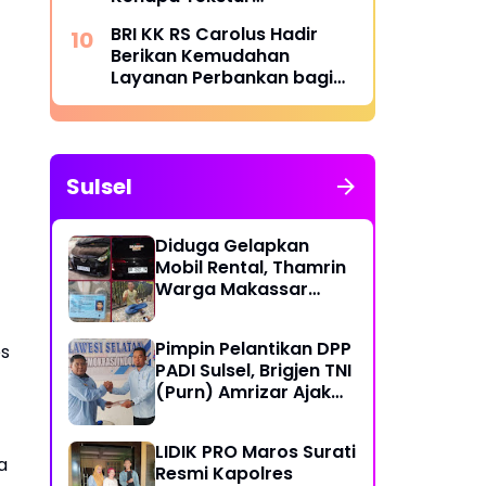
Menentukan Kenyamanan
BRI KK RS Carolus Hadir
Berikan Kemudahan
Layanan Perbankan bagi
Civitas Rumah Sakit dan
Masyarakat
Sulsel
Diduga Gelapkan
Mobil Rental, Thamrin
Warga Makassar
Diburu Warga
Pimpin Pelantikan DPP
es
PADI Sulsel, Brigjen TNI
(Purn) Amrizar Ajak
Seluruh Anggota
Jalankan Politik
LIDIK PRO Maros Surati
Dengan Hati Bersih
a
Resmi Kapolres