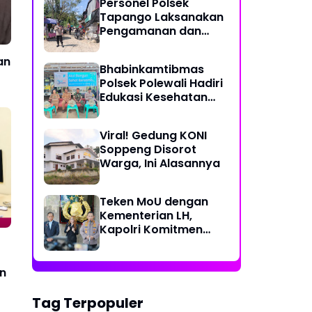
Personel Polsek
Perjalanan Ekstrem 10
Tapango Laksanakan
Jam Demi Layani
Pengamanan dan
Warga Desa Kopeang
Pengaturan Lalu
Lintas di Pasar
an
Bhabinkamtibmas
Tradisional Pelitakan
Polsek Polewali Hadiri
Edukasi Kesehatan
"Aksi Bangun Sehat
Bersama" di
Viral! Gedung KONI
Kelurahan Sulewatang
Soppeng Disorot
Warga, Ini Alasannya
Teken MoU dengan
Kementerian LH,
Kapolri Komitmen
Jaga Kualitas
Lingkungan Hidup Jadi
Lebih Baik
an
Tag Terpopuler