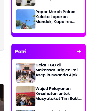
Polri Berikan Rasa
Aman kepada
Rapor Merah Polres
Masyarakat
Kolaka Laporan
Mandek, Kapolres
Diduga Langgar
Perkap dan Abaikan
Kepastian Hukum
Polri
Gelar FGD di
Makassar Brigjen Pol
Asep Ruswanda Ajak
KBPP Polri Jaga Citra
Institusi
Wujud Pelayanan
Kesehatan untuk
Masyatakat Tim Bakti
Kesehatan Polda
Sulbar Tempuh