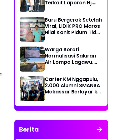
Terkait Laporan Hj.
Nuraeni yang Diduga
Mangkrak Sejak 2022
Baru Bergerak Setelah
Viral, LIDIK PRO Maros
Nilai Kanit Pidum Tidak
Profesional Tangani
Kasus Naharia
Warga Soroti
Normalisasi Saluran
Air Lompo Lagawu,
Nilai Anggaran Rp 202
n
Juta Dinilai Tak
Carter KM Nggapulu,
Seimbang dengan
2.000 Alumni SMANSA
Hasil Pekerjaan
Makassar Berlayar ke
Semarang untuk
Meriahkan Temu
Nasional IV di
Yogyakarta
Berita