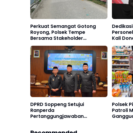
Perkuat Semangat Gotong
Dedikas
Royong, Polsek Tempe
Personel
Bersama Stakeholder
Kali Don
Laksanakan Kerja Bakti di
Penghar
Watallipue
Diusulk
Presiden
DPRD Soppeng Setujui
Polsek 
Ranperda
Patroli 
Pertanggungjawaban
Ganggua
Pelaksanaan APBD 2025
Kriminal
Recommended