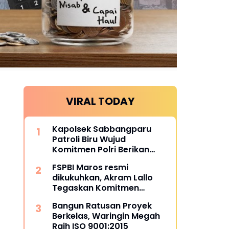
VIRAL TODAY
Kapolsek Sabbangparu
Patroli Biru Wujud
Komitmen Polri Berikan
Rasa Aman kepada
FSPBI Maros resmi
Masyarakat
dikukuhkan, Akram Lallo
Tegaskan Komitmen
Keadilan dan Martabat
Bangun Ratusan Proyek
Pekerja
Berkelas, Waringin Megah
Raih ISO 9001:2015