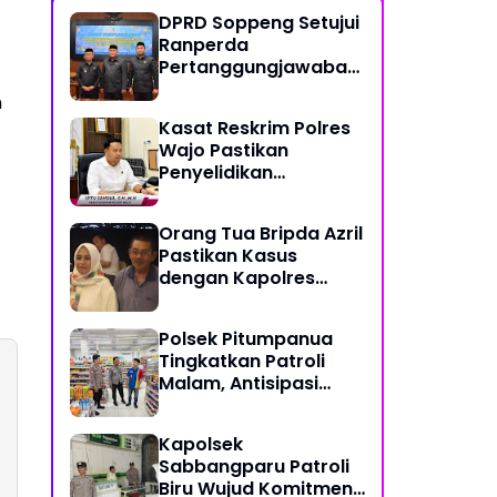
DPRD Soppeng Setujui
Ranperda
Pertanggungjawaban
Pelaksanaan APBD
n
2025
Kasat Reskrim Polres
Wajo Pastikan
Penyelidikan
Hilangnya Mitha Terus
Berjalan
Orang Tua Bripda Azril
Pastikan Kasus
dengan Kapolres
Pasangkayu Berakhir
Damai
Polsek Pitumpanua
Tingkatkan Patroli
Malam, Antisipasi
Gangguan
Kamtibmas dan
Kapolsek
Kriminalitas di
Sabbangparu Patroli
Wilayah Hukum
Biru Wujud Komitmen