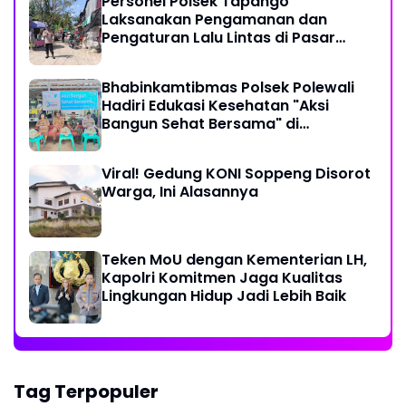
Personel Polsek Tapango
Laksanakan Pengamanan dan
Pengaturan Lalu Lintas di Pasar
Tradisional Pelitakan
Bhabinkamtibmas Polsek Polewali
Hadiri Edukasi Kesehatan "Aksi
Bangun Sehat Bersama" di
Kelurahan Sulewatang
Viral! Gedung KONI Soppeng Disorot
Warga, Ini Alasannya
Teken MoU dengan Kementerian LH,
Kapolri Komitmen Jaga Kualitas
Lingkungan Hidup Jadi Lebih Baik
Tag Terpopuler