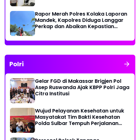
Rapor Merah Polres Kolaka Laporan
Mandek, Kapolres Diduga Langgar
Perkap dan Abaikan Kepastian
Hukum
Polri
Gelar FGD di Makassar Brigjen Pol
Asep Ruswanda Ajak KBPP Polri Jaga
Citra Institusi
Wujud Pelayanan Kesehatan untuk
Masyatakat Tim Bakti Kesehatan
Polda Sulbar Tempuh Perjalanan
Ekstrem 10 Jam Demi Layani Warga
Desa Kopeang