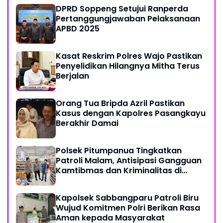
DPRD Soppeng Setujui Ranperda
Pertanggungjawaban Pelaksanaan
APBD 2025
Kasat Reskrim Polres Wajo Pastikan
Penyelidikan Hilangnya Mitha Terus
Berjalan
Orang Tua Bripda Azril Pastikan
Kasus dengan Kapolres Pasangkayu
Berakhir Damai
Polsek Pitumpanua Tingkatkan
Patroli Malam, Antisipasi Gangguan
Kamtibmas dan Kriminalitas di
Wilayah Hukum
Kapolsek Sabbangparu Patroli Biru
Wujud Komitmen Polri Berikan Rasa
Aman kepada Masyarakat