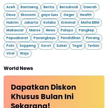
Aceh
Bantaeng
Berita
Bersubsidi
Daerah
Desa
Ekonomi
gayo lues
Geger
Health
Hukrim
Jakarta
Kolaka
Kriminal
Mafia BBM
Makassar
Maros
News
Palopo
Pangkep
Papuabarat
Pasangkayu
Pendidikan
Pinrang
Polri
Soppeng
Sorot
Sulsel
Tegal
Terkini
Viral
Wajo
World News
Dapatkan
Diskon
Khusus
Bulan Ini
Sekarang!