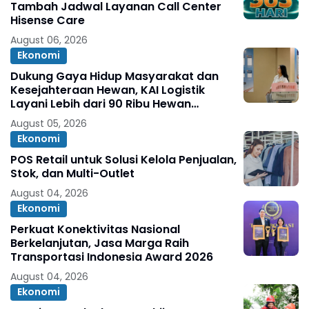
Tambah Jadwal Layanan Call Center
Hisense Care
August 06, 2026
Ekonomi
Dukung Gaya Hidup Masyarakat dan
Kesejahteraan Hewan, KAI Logistik
Layani Lebih dari 90 Ribu Hewan
Peliharaan pada Semester I 2026
August 05, 2026
Ekonomi
POS Retail untuk Solusi Kelola Penjualan,
Stok, dan Multi-Outlet
August 04, 2026
Ekonomi
Perkuat Konektivitas Nasional
Berkelanjutan, Jasa Marga Raih
Transportasi Indonesia Award 2026
August 04, 2026
Ekonomi