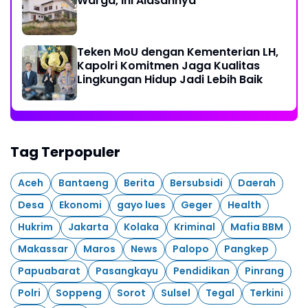
Warga, Ini Alasannya
Teken MoU dengan Kementerian LH,
Kapolri Komitmen Jaga Kualitas
Lingkungan Hidup Jadi Lebih Baik
Tag Terpopuler
Aceh
Bantaeng
Berita
Bersubsidi
Daerah
Desa
Ekonomi
gayo lues
Geger
Health
Hukrim
Jakarta
Kolaka
Kriminal
Mafia BBM
Makassar
Maros
News
Palopo
Pangkep
Papuabarat
Pasangkayu
Pendidikan
Pinrang
Polri
Soppeng
Sorot
Sulsel
Tegal
Terkini