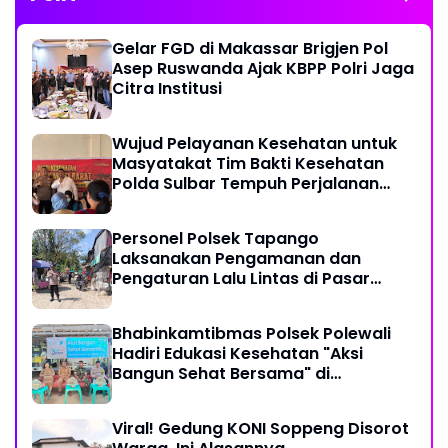
Gelar FGD di Makassar Brigjen Pol
Asep Ruswanda Ajak KBPP Polri Jaga
Citra Institusi
Wujud Pelayanan Kesehatan untuk
Masyatakat Tim Bakti Kesehatan
Polda Sulbar Tempuh Perjalanan
Ekstrem 10 Jam Demi Layani Warga
Desa Kopeang
Personel Polsek Tapango
Laksanakan Pengamanan dan
Pengaturan Lalu Lintas di Pasar
Tradisional Pelitakan
Bhabinkamtibmas Polsek Polewali
Hadiri Edukasi Kesehatan "Aksi
Bangun Sehat Bersama" di
Kelurahan Sulewatang
Viral! Gedung KONI Soppeng Disorot