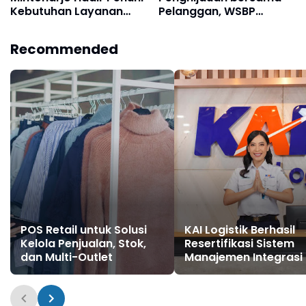
Kebutuhan Layanan
Pelanggan, WSBP
Perbankan Pengelola,
Tanam Lebih Dari 2 Ribu
Karyawan, Pasien, dan
Pohon Sepanjang
Recommended
Masyarakat Umum
Semester I 2026
POS Retail untuk Solusi
KAI Logistik Berhasil
Kelola Penjualan, Stok,
Resertifikasi Sistem
dan Multi-Outlet
Manajemen Integrasi 
Perkuat Tata Kelola
Berkelanjutan