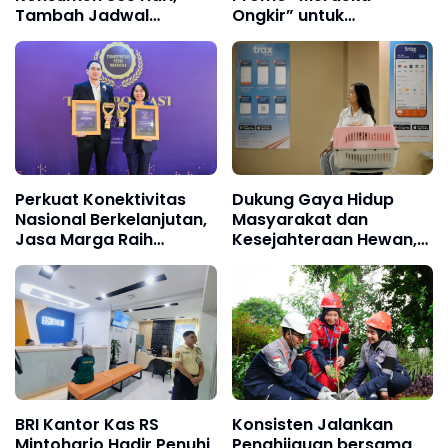
Tambah Jadwal
Ongkir” untuk
Layanan Call Center
Pengiriman Paket
Hisense Care
Perkuat Konektivitas
Dukung Gaya Hidup
Nasional Berkelanjutan,
Masyarakat dan
Jasa Marga Raih
Kesejahteraan Hewan,
Transportasi Indonesia
KAI Logistik Layani Lebih
Award 2026
dari 90 Ribu Hewan
Peliharaan pada
Semester I 2026
BRI Kantor Kas RS
Konsisten Jalankan
Mintoharjo Hadir Penuhi
Penghijauan bersama