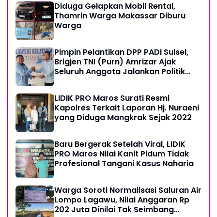
Diduga Gelapkan Mobil Rental,
Thamrin Warga Makassar Diburu
Warga
Pimpin Pelantikan DPP PADI Sulsel,
Brigjen TNI (Purn) Amrizar Ajak
Seluruh Anggota Jalankan Politik
Dengan Hati Bersih
LIDIK PRO Maros Surati Resmi
Kapolres Terkait Laporan Hj. Nuraeni
yang Diduga Mangkrak Sejak 2022
Baru Bergerak Setelah Viral, LIDIK
PRO Maros Nilai Kanit Pidum Tidak
Profesional Tangani Kasus Naharia
Warga Soroti Normalisasi Saluran Air
Lompo Lagawu, Nilai Anggaran Rp
202 Juta Dinilai Tak Seimbang