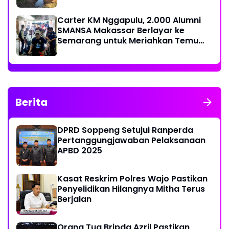
dengan Hasil Pekerjaan
Carter KM Nggapulu, 2.000 Alumni
SMANSA Makassar Berlayar ke
Semarang untuk Meriahkan Temu
Nasional IV di Yogyakarta
Berita
DPRD Soppeng Setujui Ranperda
Pertanggungjawaban Pelaksanaan
APBD 2025
Kasat Reskrim Polres Wajo Pastikan
Penyelidikan Hilangnya Mitha Terus
Berjalan
Orang Tua Bripda Azril Pastikan