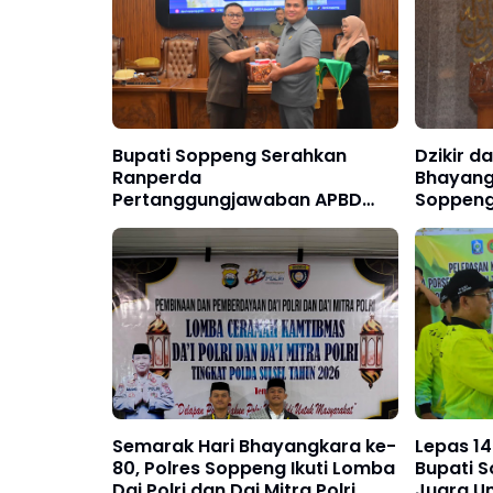
Bupati Soppeng Serahkan
Dzikir d
Ranperda
Bhayang
Pertanggungjawaban APBD
Soppeng 
2025 ke DPRD.
Pengabd
Semarak Hari Bhayangkara ke-
Lepas 14
80, Polres Soppeng Ikuti Lomba
Bupati 
Dai Polri dan Dai Mitra Polri
Juara 