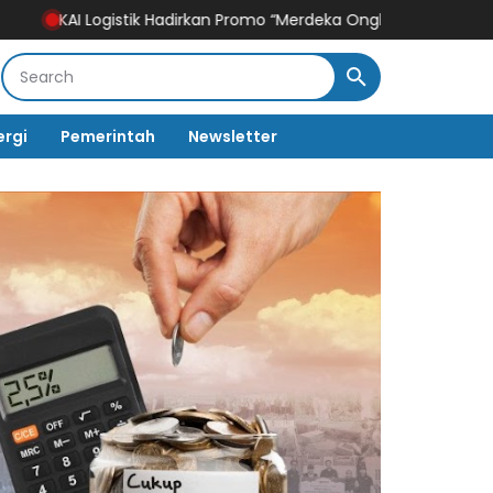
tik Hadirkan Promo “Merdeka Ongkir” untuk Pengiriman Paket
His
ergi
Pemerintah
Newsletter