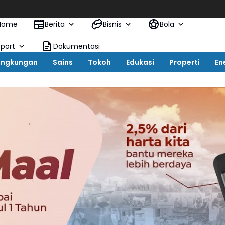
KAI Logis
Home
Berita
Bisnis
Bola
Sport
Dokumentasi
ingkungan
Sains
Tokoh
Edukasi
Properti
En