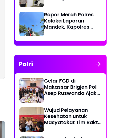
Polri Berikan Rasa
Aman kepada
Rapor Merah Polres
Masyarakat
Kolaka Laporan
Mandek, Kapolres
Diduga Langgar
Perkap dan Abaikan
Kepastian Hukum
Polri
Gelar FGD di
Makassar Brigjen Pol
Asep Ruswanda Ajak
KBPP Polri Jaga Citra
Institusi
Wujud Pelayanan
Kesehatan untuk
Masyatakat Tim Bakti
Kesehatan Polda
Sulbar Tempuh