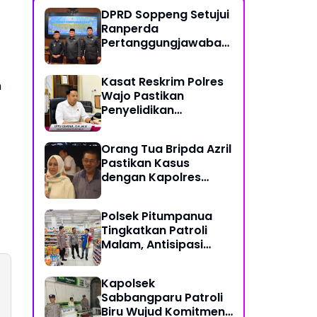
DPRD Soppeng Setujui
Ranperda
Pertanggungjawaban
Pelaksanaan APBD
2025
Kasat Reskrim Polres
m
Wajo Pastikan
Penyelidikan
Hilangnya Mitha Terus
Berjalan
Orang Tua Bripda Azril
Pastikan Kasus
dengan Kapolres
Pasangkayu Berakhir
Damai
Polsek Pitumpanua
Tingkatkan Patroli
Malam, Antisipasi
Gangguan
Kamtibmas dan
Kapolsek
Kriminalitas di
Sabbangparu Patroli
Wilayah Hukum
Biru Wujud Komitmen