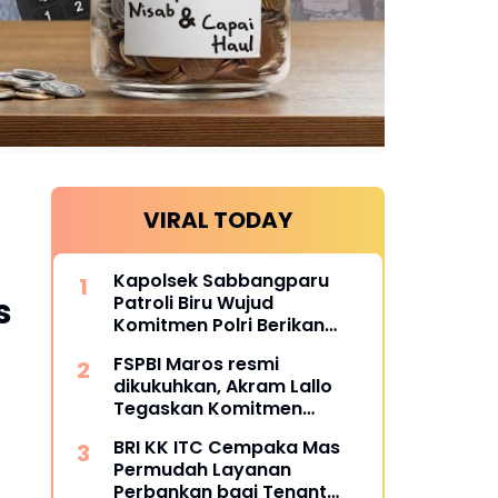
VIRAL TODAY
Kapolsek Sabbangparu
s
Patroli Biru Wujud
Komitmen Polri Berikan
Rasa Aman kepada
FSPBI Maros resmi
Masyarakat
dikukuhkan, Akram Lallo
Tegaskan Komitmen
Keadilan dan Martabat
BRI KK ITC Cempaka Mas
Pekerja
Permudah Layanan
Perbankan bagi Tenant