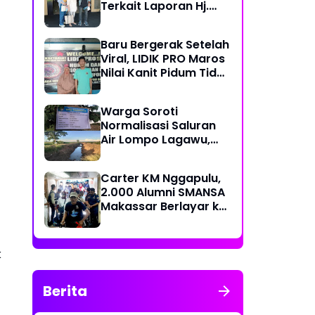
Terkait Laporan Hj.
Nuraeni yang Diduga
Mangkrak Sejak 2022
Baru Bergerak Setelah
Viral, LIDIK PRO Maros
Nilai Kanit Pidum Tidak
Profesional Tangani
Kasus Naharia
Warga Soroti
Normalisasi Saluran
Air Lompo Lagawu,
Nilai Anggaran Rp 202
Juta Dinilai Tak
Carter KM Nggapulu,
Seimbang dengan
2.000 Alumni SMANSA
Hasil Pekerjaan
Makassar Berlayar ke
Semarang untuk
Meriahkan Temu
Nasional IV di
k
Yogyakarta
Berita