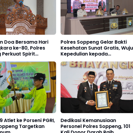
an Doa Bersama Hari
Polres Soppeng Gelar Bakti
kara ke-80, Polres
Kesehatan Sunat Gratis, Wuj
Perkuat Spirit
Kepedulian kepada
ian untuk Masyarakat
Masyarakat di Hari
Bhayangkara ke-80
9 Atlet ke Porseni PGRI,
Dedikasi Kemanusiaan
Soppeng Targetkan
Personel Polres Soppeng, 101
Umum
Kali Donor Darah Raih