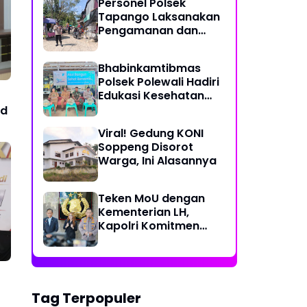
Personel Polsek
Perjalanan Ekstrem 10
Tapango Laksanakan
Jam Demi Layani
Pengamanan dan
Warga Desa Kopeang
Pengaturan Lalu
Lintas di Pasar
Bhabinkamtibmas
Tradisional Pelitakan
Polsek Polewali Hadiri
Edukasi Kesehatan
"Aksi Bangun Sehat
ud
Bersama" di
Viral! Gedung KONI
Kelurahan Sulewatang
Soppeng Disorot
Warga, Ini Alasannya
Teken MoU dengan
Kementerian LH,
Kapolri Komitmen
Jaga Kualitas
Lingkungan Hidup Jadi
Lebih Baik
Tag Terpopuler