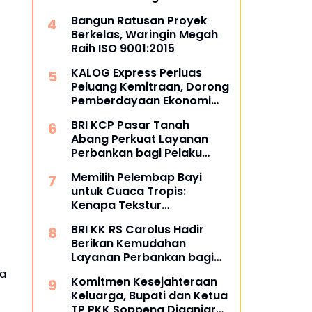
dan Masyarakat
Bangun Ratusan Proyek
Berkelas, Waringin Megah
Raih ISO 9001:2015
KALOG Express Perluas
Peluang Kemitraan, Dorong
Pemberdayaan Ekonomi
Masyarakat
BRI KCP Pasar Tanah
Abang Perkuat Layanan
Perbankan bagi Pelaku
Usaha dan Pengunjung
Memilih Pelembap Bayi
Pusat Grosir Terbesar di
untuk Cuaca Tropis:
Indonesia
Kenapa Tekstur
Menentukan Kenyamanan
BRI KK RS Carolus Hadir
Berikan Kemudahan
Layanan Perbankan bagi
Civitas Rumah Sakit dan
ha
Komitmen Kesejahteraan
Masyarakat
Keluarga, Bupati dan Ketua
TP PKK Soppeng Diganjar