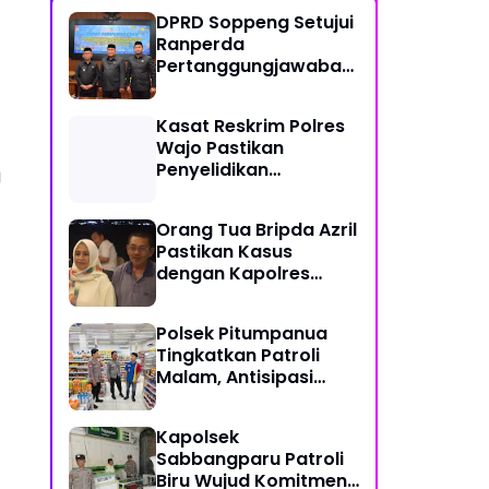
DPRD Soppeng Setujui
Ranperda
Pertanggungjawaban
Pelaksanaan APBD
2025
Kasat Reskrim Polres
Wajo Pastikan
Penyelidikan
a
Hilangnya Mitha Terus
Berjalan
Orang Tua Bripda Azril
Pastikan Kasus
dengan Kapolres
Pasangkayu Berakhir
Damai
Polsek Pitumpanua
Tingkatkan Patroli
Malam, Antisipasi
Gangguan
Kamtibmas dan
Kapolsek
Kriminalitas di
Sabbangparu Patroli
Wilayah Hukum
Biru Wujud Komitmen