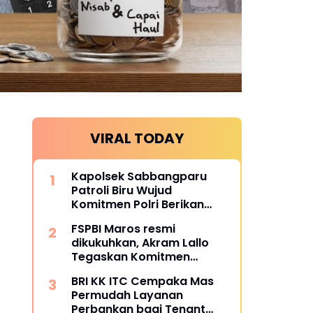
VIRAL TODAY
Kapolsek Sabbangparu
Patroli Biru Wujud
Komitmen Polri Berikan
Rasa Aman kepada
FSPBI Maros resmi
Masyarakat
dikukuhkan, Akram Lallo
Tegaskan Komitmen
Keadilan dan Martabat
BRI KK ITC Cempaka Mas
Pekerja
Permudah Layanan
Perbankan bagi Tenant