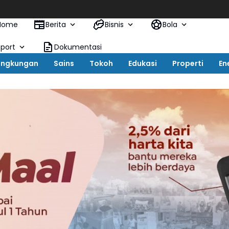
KAI Logistik
Home
Berita
Bisnis
Bola
Sport
Dokumentasi
ingkungan
Sains
Tokoh
Edukasi
Properti
En