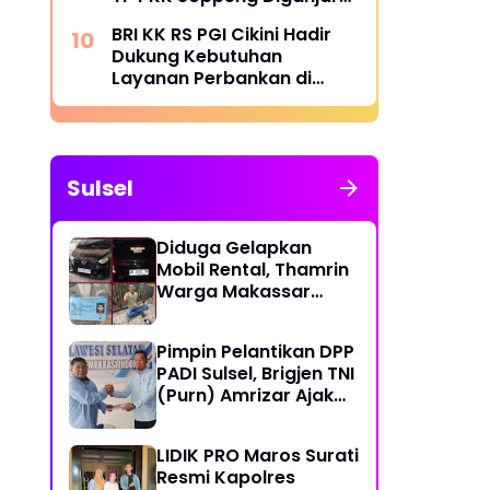
Penghargaan Menteri
BRI KK RS PGI Cikini Hadir
BKKBN
Dukung Kebutuhan
Layanan Perbankan di
Lingkungan Rumah Sakit
Sulsel
Diduga Gelapkan
Mobil Rental, Thamrin
Warga Makassar
Diburu Warga
Pimpin Pelantikan DPP
PADI Sulsel, Brigjen TNI
(Purn) Amrizar Ajak
Seluruh Anggota
Jalankan Politik
LIDIK PRO Maros Surati
Dengan Hati Bersih
Resmi Kapolres