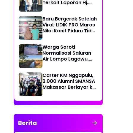
Terkait Laporan Hj.
Nuraeni yang Diduga
Mangkrak Sejak 2022
Baru Bergerak Setelah
Viral, LIDIK PRO Maros
Nilai Kanit Pidum Tidak
Profesional Tangani
Kasus Naharia
Warga Soroti
Normalisasi Saluran
Air Lompo Lagawu,
Nilai Anggaran Rp 202
Juta Dinilai Tak
Carter KM Nggapulu,
Seimbang dengan
2.000 Alumni SMANSA
Hasil Pekerjaan
Makassar Berlayar ke
Semarang untuk
Meriahkan Temu
Nasional IV di
Yogyakarta
Berita