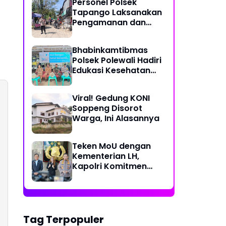
Personel Polsek
Perjalanan Ekstrem 10
Tapango Laksanakan
Jam Demi Layani
Pengamanan dan
Warga Desa Kopeang
Pengaturan Lalu
Lintas di Pasar
Bhabinkamtibmas
Tradisional Pelitakan
Polsek Polewali Hadiri
Edukasi Kesehatan
"Aksi Bangun Sehat
Bersama" di
Viral! Gedung KONI
Kelurahan Sulewatang
Soppeng Disorot
Warga, Ini Alasannya
Teken MoU dengan
Kementerian LH,
Kapolri Komitmen
Jaga Kualitas
Lingkungan Hidup Jadi
Lebih Baik
Tag Terpopuler