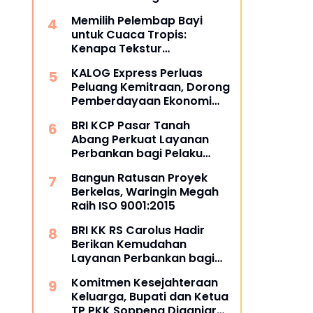
dan Masyarakat
Memilih Pelembap Bayi
untuk Cuaca Tropis:
Kenapa Tekstur
Menentukan Kenyamanan
KALOG Express Perluas
Peluang Kemitraan, Dorong
Pemberdayaan Ekonomi
Masyarakat
BRI KCP Pasar Tanah
Abang Perkuat Layanan
Perbankan bagi Pelaku
Usaha dan Pengunjung
Bangun Ratusan Proyek
Pusat Grosir Terbesar di
Berkelas, Waringin Megah
Indonesia
Raih ISO 9001:2015
BRI KK RS Carolus Hadir
Berikan Kemudahan
Layanan Perbankan bagi
Civitas Rumah Sakit dan
Komitmen Kesejahteraan
Masyarakat
Keluarga, Bupati dan Ketua
TP PKK Soppeng Diganjar