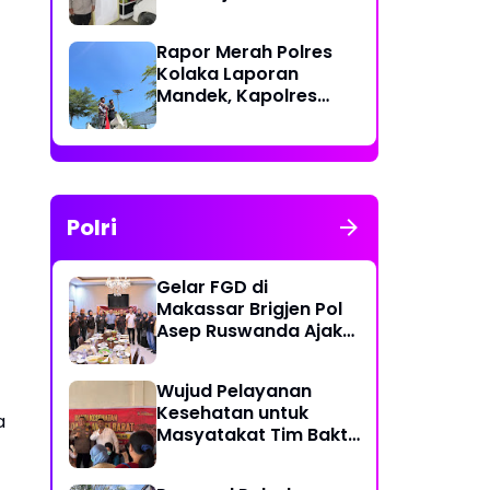
Polri Berikan Rasa
Aman kepada
Rapor Merah Polres
Masyarakat
Kolaka Laporan
Mandek, Kapolres
Diduga Langgar
Perkap dan Abaikan
Kepastian Hukum
Polri
Gelar FGD di
Makassar Brigjen Pol
Asep Ruswanda Ajak
KBPP Polri Jaga Citra
Institusi
Wujud Pelayanan
Kesehatan untuk
a
Masyatakat Tim Bakti
Kesehatan Polda
Sulbar Tempuh