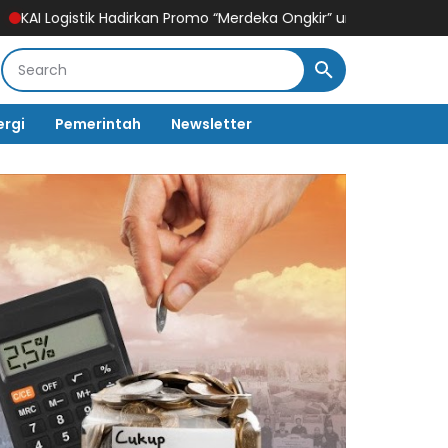
 Hadirkan Promo “Merdeka Ongkir” untuk Pengiriman Paket
Hisen
ergi
Pemerintah
Newsletter