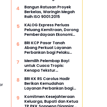
dan Masyarakat
Bangun Ratusan Proyek
Berkelas, Waringin Megah
Raih ISO 9001:2015
KALOG Express Perluas
Peluang Kemitraan, Dorong
Pemberdayaan Ekonomi
Masyarakat
BRI KCP Pasar Tanah
Abang Perkuat Layanan
Perbankan bagi Pelaku
Usaha dan Pengunjung
Memilih Pelembap Bayi
Pusat Grosir Terbesar di
untuk Cuaca Tropis:
Indonesia
Kenapa Tekstur
Menentukan Kenyamanan
BRI KK RS Carolus Hadir
Berikan Kemudahan
ar
Layanan Perbankan bagi
Civitas Rumah Sakit dan
Komitmen Kesejahteraan
Masyarakat
Keluarga, Bupati dan Ketua
TP PKK Soppeng Diganjar