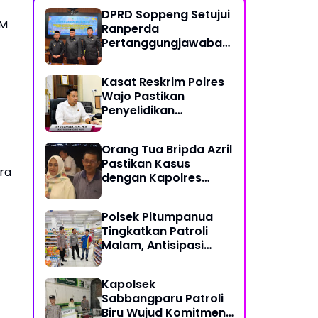
DPRD Soppeng Setujui
BM
Ranperda
Pertanggungjawaban
Pelaksanaan APBD
2025
Kasat Reskrim Polres
Wajo Pastikan
Penyelidikan
Hilangnya Mitha Terus
Berjalan
Orang Tua Bripda Azril
Pastikan Kasus
ra
dengan Kapolres
Pasangkayu Berakhir
Damai
Polsek Pitumpanua
Tingkatkan Patroli
Malam, Antisipasi
Gangguan
Kamtibmas dan
Kapolsek
Kriminalitas di
Sabbangparu Patroli
Wilayah Hukum
Biru Wujud Komitmen