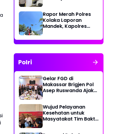
Polri Berikan Rasa
Aman kepada
Rapor Merah Polres
pa
Masyarakat
Kolaka Laporan
Mandek, Kapolres
Diduga Langgar
Perkap dan Abaikan
Kepastian Hukum
Polri
Gelar FGD di
Makassar Brigjen Pol
Asep Ruswanda Ajak
KBPP Polri Jaga Citra
Institusi
Wujud Pelayanan
Kesehatan untuk
si
Masyatakat Tim Bakti
i
Kesehatan Polda
Sulbar Tempuh