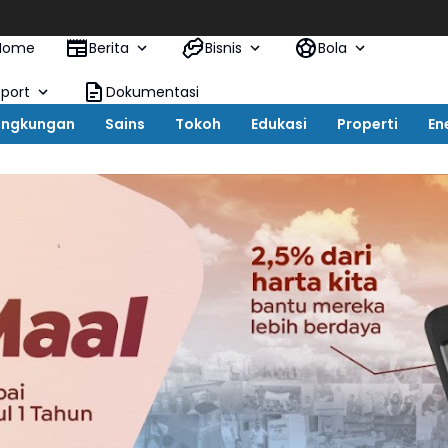
KAI L
Home
Berita
Bisnis
Bola
Sport
Dokumentasi
ingkungan
Sains
Tokoh
Edukasi
Properti
En