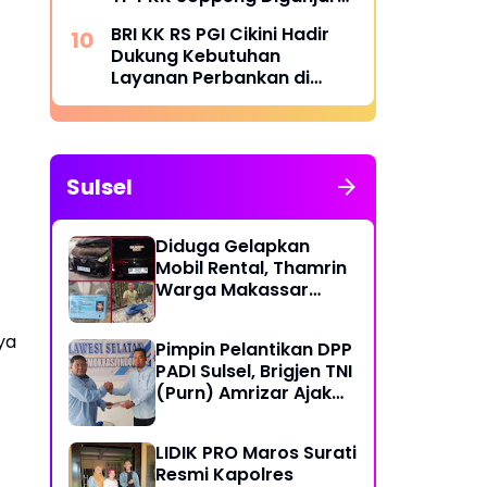
Penghargaan Menteri
BRI KK RS PGI Cikini Hadir
BKKBN
Dukung Kebutuhan
Layanan Perbankan di
Lingkungan Rumah Sakit
Sulsel
Diduga Gelapkan
Mobil Rental, Thamrin
Warga Makassar
Diburu Warga
nya
Pimpin Pelantikan DPP
PADI Sulsel, Brigjen TNI
(Purn) Amrizar Ajak
Seluruh Anggota
Jalankan Politik
LIDIK PRO Maros Surati
Dengan Hati Bersih
Resmi Kapolres