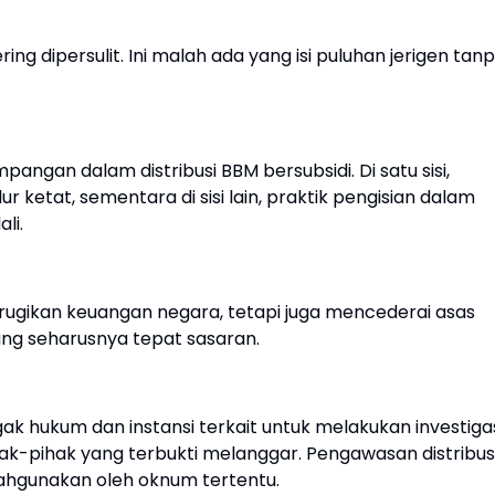
ring dipersulit. Ini malah ada yang isi puluhan jerigen tan
ngan dalam distribusi BBM bersubsidi. Di satu sisi,
ketat, sementara di sisi lain, praktik pengisian dalam
li.
erugikan keuangan negara, tetapi juga mencederai asas
ang seharusnya tepat sasaran.
ak hukum dan instansi terkait untuk melakukan investiga
k-pihak yang terbukti melanggar. Pengawasan distribus
alahgunakan oleh oknum tertentu.