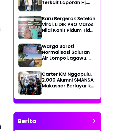
Terkait Laporan Hj.
Nuraeni yang Diduga
Mangkrak Sejak 2022
Baru Bergerak Setelah
Viral, LIDIK PRO Maros
t
Nilai Kanit Pidum Tidak
Profesional Tangani
Kasus Naharia
Warga Soroti
Normalisasi Saluran
Air Lompo Lagawu,
Nilai Anggaran Rp 202
Juta Dinilai Tak
Carter KM Nggapulu,
Seimbang dengan
2.000 Alumni SMANSA
Hasil Pekerjaan
Makassar Berlayar ke
Semarang untuk
Meriahkan Temu
Nasional IV di
Yogyakarta
Berita
M