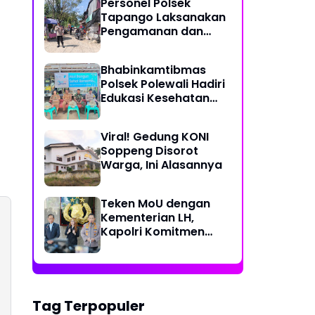
Personel Polsek
Perjalanan Ekstrem 10
Tapango Laksanakan
Jam Demi Layani
Pengamanan dan
Warga Desa Kopeang
Pengaturan Lalu
Lintas di Pasar
Bhabinkamtibmas
Tradisional Pelitakan
Polsek Polewali Hadiri
Edukasi Kesehatan
"Aksi Bangun Sehat
Bersama" di
Viral! Gedung KONI
Kelurahan Sulewatang
Soppeng Disorot
Warga, Ini Alasannya
Teken MoU dengan
Kementerian LH,
Kapolri Komitmen
Jaga Kualitas
Lingkungan Hidup Jadi
Lebih Baik
Tag Terpopuler