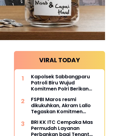
VIRAL TODAY
Kapolsek Sabbangparu
Patroli Biru Wujud
Komitmen Polri Berikan
Rasa Aman kepada
FSPBI Maros resmi
Masyarakat
dikukuhkan, Akram Lallo
Tegaskan Komitmen
Keadilan dan Martabat
BRI KK ITC Cempaka Mas
Pekerja
Permudah Layanan
Perbankan bagi Tenant