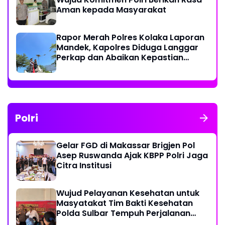
Aman kepada Masyarakat
Rapor Merah Polres Kolaka Laporan
Mandek, Kapolres Diduga Langgar
Perkap dan Abaikan Kepastian
Hukum
Polri
Gelar FGD di Makassar Brigjen Pol
Asep Ruswanda Ajak KBPP Polri Jaga
Citra Institusi
Wujud Pelayanan Kesehatan untuk
Masyatakat Tim Bakti Kesehatan
Polda Sulbar Tempuh Perjalanan
Ekstrem 10 Jam Demi Layani Warga