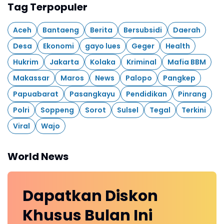
Tag Terpopuler
Aceh
Bantaeng
Berita
Bersubsidi
Daerah
Desa
Ekonomi
gayo lues
Geger
Health
Hukrim
Jakarta
Kolaka
Kriminal
Mafia BBM
Makassar
Maros
News
Palopo
Pangkep
Papuabarat
Pasangkayu
Pendidikan
Pinrang
Polri
Soppeng
Sorot
Sulsel
Tegal
Terkini
Viral
Wajo
World News
Dapatkan
Diskon
Khusus
Bulan Ini