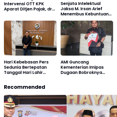
Senjata Intelektual
Intervensi OTT KPK
Jaksa M. Irsan Arief
Aparat Ditjen Pajak, dr
Menembus Kebuntuan
Ali Mahsun ATMO: Biang
Hukum Nasional
Kerok Rendahnya
Penerimaan Negara
Hari Kebebasan Pers
AMI Guncang
Sedunia Bertepatan
Kementerian Imipas
Tanggal Hari Lahir
Dugaan Bobroknya
Pimpinan HOSNEWS
Lapas Dilaporkan Minta
Media Nasional
Menteri Copot Oknum
Recommended
Indonesia
Nakal