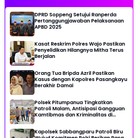
DPRD Soppeng Setujui Ranperda
Pertanggungjawaban Pelaksanaan
APBD 2025
Kasat Reskrim Polres Wajo Pastikan
Penyelidikan Hilangnya Mitha Terus
Berjalan
Orang Tua Bripda Azril Pastikan
Kasus dengan Kapolres Pasangkayu
Berakhir Damai
Polsek Pitumpanua Tingkatkan
Patroli Malam, Antisipasi Gangguan
Kamtibmas dan Kriminalitas di
Wilayah Hukum
Kapolsek Sabbangparu Patroli Biru
Wujud Komitmen Polri Berikan Rasa