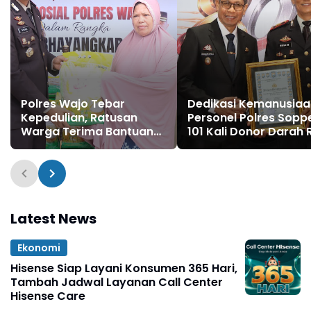
Polres Wajo Tebar
Dedikasi Kemanusiaa
Kepedulian, Ratusan
Personel Polres Sopp
Warga Terima Bantuan
101 Kali Donor Darah 
Sembako Hari
Penghargaan Kapolr
Bhayangkara ke-80
dan Diusulkan Terima
Penghargaan Preside
Latest News
Ekonomi
Hisense Siap Layani Konsumen 365 Hari,
Tambah Jadwal Layanan Call Center
Hisense Care