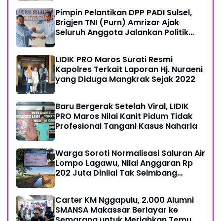
Pimpin Pelantikan DPP PADI Sulsel,
Brigjen TNI (Purn) Amrizar Ajak
Seluruh Anggota Jalankan Politik
Dengan Hati Bersih
LIDIK PRO Maros Surati Resmi
Kapolres Terkait Laporan Hj. Nuraeni
yang Diduga Mangkrak Sejak 2022
Baru Bergerak Setelah Viral, LIDIK
PRO Maros Nilai Kanit Pidum Tidak
Profesional Tangani Kasus Naharia
Warga Soroti Normalisasi Saluran Air
Lompo Lagawu, Nilai Anggaran Rp
202 Juta Dinilai Tak Seimbang
dengan Hasil Pekerjaan
Carter KM Nggapulu, 2.000 Alumni
SMANSA Makassar Berlayar ke
Semarang untuk Meriahkan Temu