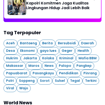
Kapolri Komitmen Jaga Kualitas
Lingkungan Hidup Jadi Lebih Baik
Tag Terpopuler
Aceh
Bantaeng
Berita
Bersubsidi
Daerah
Desa
Ekonomi
gayo lues
Geger
Health
Hukrim
Jakarta
Kolaka
Kriminal
Mafia BBM
Makassar
Maros
News
Palopo
Pangkep
Papuabarat
Pasangkayu
Pendidikan
Pinrang
Polri
Soppeng
Sorot
Sulsel
Tegal
Terkini
Viral
Wajo
World News