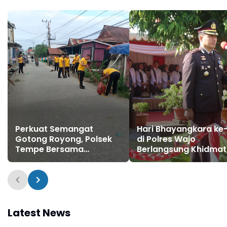
Perkuat Semangat
Hari Bhayangkara ke
Gotong Royong, Polsek
di Polres Wajo
Tempe Bersama
Berlangsung Khidmat
Stakeholder Laksanakan
Perkuat Semangat
Kerja Bakti di Watallipue
Pengabdian untuk
Masyarakat
Latest News