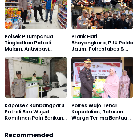
Penghargaan Presiden
Polsek Pitumpanua
Prank Hari
Tingkatkan Patroli
Bhayangkara, PJU Polda
Malam, Antisipasi
Jatim, Polrestabes &
Gangguan Kamtibmas
Polres Pelabuhan
dan Kriminalitas di
Tanjung Perak Keluar
Wilayah Hukum
Hadapi Massa AMI,
Ujungnya Malah Potong
Kue
Kapolsek Sabbangparu
Polres Wajo Tebar
Patroli Biru Wujud
Kepedulian, Ratusan
Komitmen Polri Berikan
Warga Terima Bantuan
Rasa Aman kepada
Sembako Hari
Masyarakat
Bhayangkara ke-80
Recommended