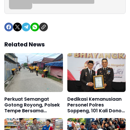
Related News
Perkuat Semangat
Dedikasi Kemanusiaan
Gotong Royong, Polsek
Personel Polres
Tempe Bersama
Soppeng, 101 Kali Donor
Stakeholder
Darah Raih
Laksanakan Kerja Bakti
Penghargaan Kapolres
di Watallipue
dan Diusulkan Terima