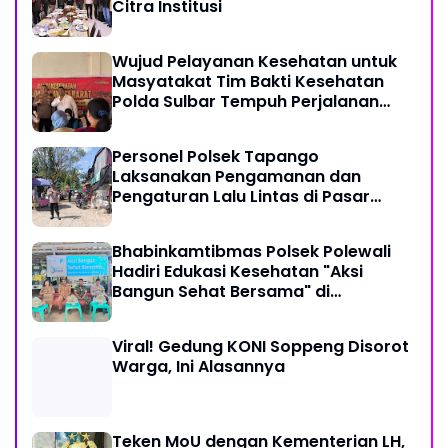
Citra Institusi
Wujud Pelayanan Kesehatan untuk
Masyatakat Tim Bakti Kesehatan
Polda Sulbar Tempuh Perjalanan
Ekstrem 10 Jam Demi Layani Warga
Desa Kopeang
Personel Polsek Tapango
Laksanakan Pengamanan dan
Pengaturan Lalu Lintas di Pasar
Tradisional Pelitakan
Bhabinkamtibmas Polsek Polewali
Hadiri Edukasi Kesehatan "Aksi
Bangun Sehat Bersama" di
Kelurahan Sulewatang
Viral! Gedung KONI Soppeng Disorot
Warga, Ini Alasannya
Teken MoU dengan Kementerian LH,