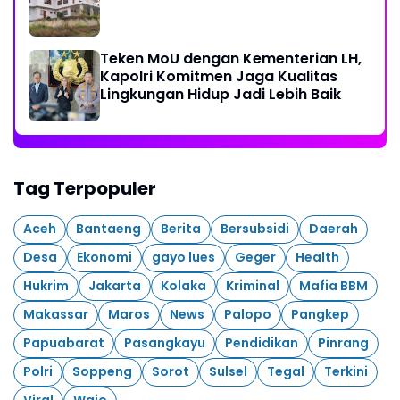
Teken MoU dengan Kementerian LH,
Kapolri Komitmen Jaga Kualitas
Lingkungan Hidup Jadi Lebih Baik
Tag Terpopuler
Aceh
Bantaeng
Berita
Bersubsidi
Daerah
Desa
Ekonomi
gayo lues
Geger
Health
Hukrim
Jakarta
Kolaka
Kriminal
Mafia BBM
Makassar
Maros
News
Palopo
Pangkep
Papuabarat
Pasangkayu
Pendidikan
Pinrang
Polri
Soppeng
Sorot
Sulsel
Tegal
Terkini