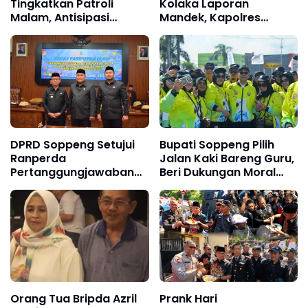
Tingkatkan Patroli
Kolaka Laporan
Malam, Antisipasi
Mandek, Kapolres
Gangguan Kamtibmas
Diduga Langgar Perkap
dan Kriminalitas di
dan Abaikan Kepastian
Wilayah Hukum
Hukum
DPRD Soppeng Setujui
Bupati Soppeng Pilih
Ranperda
Jalan Kaki Bareng Guru,
Pertanggungjawaban
Beri Dukungan Moral
Pelaksanaan APBD 2025
Langsung di Arena
PORSENIJAR
Orang Tua Bripda Azril
Prank Hari