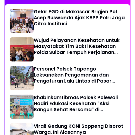
Gelar FGD di Makassar Brigjen Pol
Asep Ruswanda Ajak KBPP Polri Jaga
Citra Institusi
Wujud Pelayanan Kesehatan untuk
Masyatakat Tim Bakti Kesehatan
Polda Sulbar Tempuh Perjalanan
Ekstrem 10 Jam Demi Layani Warga
Desa Kopeang
Personel Polsek Tapango
Laksanakan Pengamanan dan
Pengaturan Lalu Lintas di Pasar
Tradisional Pelitakan
Bhabinkamtibmas Polsek Polewali
Hadiri Edukasi Kesehatan "Aksi
Bangun Sehat Bersama" di
Kelurahan Sulewatang
Viral! Gedung KONI Soppeng Disorot
Warga, Ini Alasannya