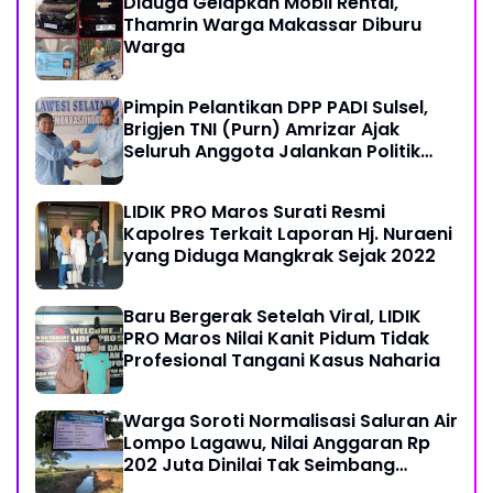
Diduga Gelapkan Mobil Rental,
Thamrin Warga Makassar Diburu
Warga
Pimpin Pelantikan DPP PADI Sulsel,
Brigjen TNI (Purn) Amrizar Ajak
Seluruh Anggota Jalankan Politik
Dengan Hati Bersih
LIDIK PRO Maros Surati Resmi
Kapolres Terkait Laporan Hj. Nuraeni
yang Diduga Mangkrak Sejak 2022
Baru Bergerak Setelah Viral, LIDIK
PRO Maros Nilai Kanit Pidum Tidak
Profesional Tangani Kasus Naharia
Warga Soroti Normalisasi Saluran Air
Lompo Lagawu, Nilai Anggaran Rp
202 Juta Dinilai Tak Seimbang
dengan Hasil Pekerjaan