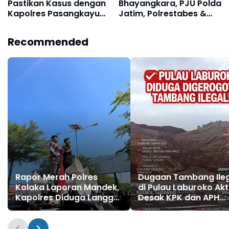
Pastikan Kasus dengan
Bhayangkara, PJU Polda
Kapolres Pasangkayu
Jatim, Polrestabes &
Berakhir Damai
Polres Pelabuhan
Tanjung Perak Keluar
Recommended
Hadapi Massa AMI,
Ujungnya Malah Potong
Kue
Rapor Merah Polres
Dugaan Tambang Ile
Kolaka Laporan Mandek,
di Pulau Laburoko Akt
Kapolres Diduga Langgar
Desak KPK dan APH
Perkap dan Abaikan
Bertindak
Kepastian Hukum