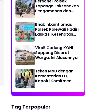
Personel Polsek
Perjalanan Ekstrem 10
Tapango Laksanakan
Jam Demi Layani
Pengamanan dan
Warga Desa Kopeang
Pengaturan Lalu
Lintas di Pasar
Bhabinkamtibmas
Tradisional Pelitakan
Polsek Polewali Hadiri
Edukasi Kesehatan
"Aksi Bangun Sehat
Bersama" di
Viral! Gedung KONI
Kelurahan Sulewatang
Soppeng Disorot
Warga, Ini Alasannya
Teken MoU dengan
Kementerian LH,
Kapolri Komitmen
Jaga Kualitas
Lingkungan Hidup Jadi
Lebih Baik
Tag Terpopuler