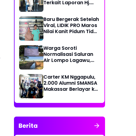
Terkait Laporan Hj.
Nuraeni yang Diduga
Mangkrak Sejak 2022
Baru Bergerak Setelah
Viral, LIDIK PRO Maros
Nilai Kanit Pidum Tidak
Profesional Tangani
Kasus Naharia
Warga Soroti
Normalisasi Saluran
n
Air Lompo Lagawu,
Nilai Anggaran Rp 202
Juta Dinilai Tak
Carter KM Nggapulu,
Seimbang dengan
2.000 Alumni SMANSA
Hasil Pekerjaan
Makassar Berlayar ke
Semarang untuk
Meriahkan Temu
Nasional IV di
Yogyakarta
Berita