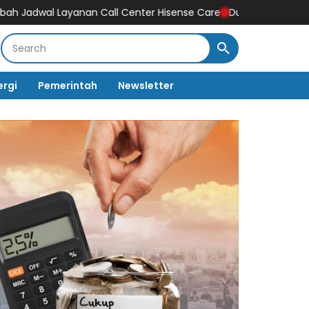
nan Call Center Hisense Care
Dukung Gaya Hidup Masyarakat dan
ergi
Pemerintah
Newsletter