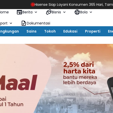
Hisense Siap Layani Konsumen 365 Hari, Tambah Jadwal Laya
Home
Berita
Bisnis
Bola
Sport
Dokumentasi
ingkungan
Sains
Tokoh
Edukasi
Properti
En