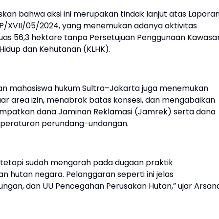
kan bahwa aksi ini merupakan tindak lanjut atas Lapora
HP/XVII/05/2024, yang menemukan adanya aktivitas
uas 56,3 hektare tanpa Persetujuan Penggunaan Kawasa
Hidup dan Kehutanan (KLHK).
aringan mahasiswa hukum Sultra–Jakarta juga menemukan
uar area izin, menabrak batas konsesi, dan mengabaikan
empatkan dana Jaminan Reklamasi (Jamrek) serta dana
 peraturan perundang-undangan.
, tetapi sudah mengarah pada dugaan praktik
 hutan negara. Pelanggaran seperti ini jelas
ungan, dan UU Pencegahan Perusakan Hutan,” ujar Arsand