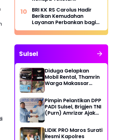
Menentukan Kenyamanan
n
BRI KK RS Carolus Hadir
Berikan Kemudahan
Layanan Perbankan bagi
n
Civitas Rumah Sakit dan
Masyarakat
Sulsel
Diduga Gelapkan
Mobil Rental, Thamrin
Warga Makassar
Diburu Warga
Pimpin Pelantikan DPP
PADI Sulsel, Brigjen TNI
(Purn) Amrizar Ajak
i
Seluruh Anggota
Jalankan Politik
LIDIK PRO Maros Surati
Dengan Hati Bersih
Resmi Kapolres