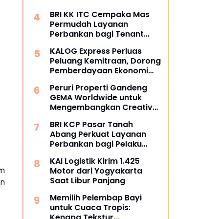
BRI KK ITC Cempaka Mas
Permudah Layanan
Perbankan bagi Tenant
dan Masyarakat
KALOG Express Perluas
Peluang Kemitraan, Dorong
Pemberdayaan Ekonomi
Masyarakat
Peruri Properti Gandeng
GEMA Worldwide untuk
Mengembangkan Creative
Hub Berbasis Kolaborasi
BRI KCP Pasar Tanah
Komunitas
Abang Perkuat Layanan
Perbankan bagi Pelaku
Usaha dan Pengunjung
KAI Logistik Kirim 1.425
Pusat Grosir Terbesar di
um
Motor dari Yogyakarta
Indonesia
Saat Libur Panjang
an
Memilih Pelembap Bayi
untuk Cuaca Tropis:
Kenapa Tekstur