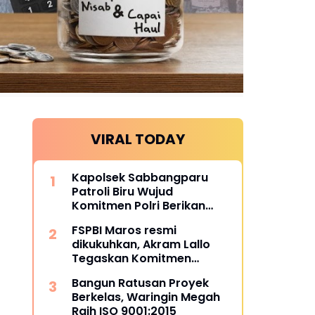
VIRAL TODAY
Kapolsek Sabbangparu
Patroli Biru Wujud
Komitmen Polri Berikan
Rasa Aman kepada
FSPBI Maros resmi
Masyarakat
dikukuhkan, Akram Lallo
Tegaskan Komitmen
Keadilan dan Martabat
Bangun Ratusan Proyek
Pekerja
Berkelas, Waringin Megah
Raih ISO 9001:2015