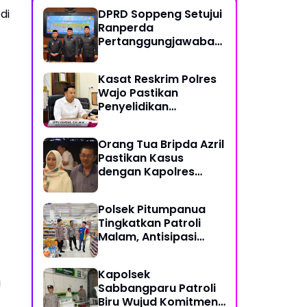
di
DPRD Soppeng Setujui
Ranperda
Pertanggungjawaban
Pelaksanaan APBD
2025
Kasat Reskrim Polres
Wajo Pastikan
Penyelidikan
Hilangnya Mitha Terus
Berjalan
Orang Tua Bripda Azril
Pastikan Kasus
dengan Kapolres
Pasangkayu Berakhir
Damai
Polsek Pitumpanua
Tingkatkan Patroli
Malam, Antisipasi
Gangguan
Kamtibmas dan
Kapolsek
Kriminalitas di
i
Sabbangparu Patroli
Wilayah Hukum
Biru Wujud Komitmen