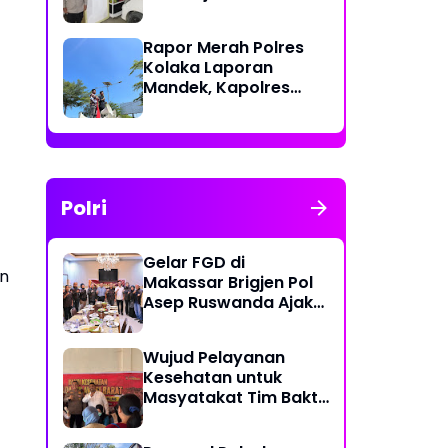
Polri Berikan Rasa
Aman kepada
Rapor Merah Polres
Masyarakat
Kolaka Laporan
Mandek, Kapolres
Diduga Langgar
Perkap dan Abaikan
Kepastian Hukum
Polri
Gelar FGD di
an
Makassar Brigjen Pol
Asep Ruswanda Ajak
KBPP Polri Jaga Citra
Institusi
Wujud Pelayanan
Kesehatan untuk
Masyatakat Tim Bakti
Kesehatan Polda
Sulbar Tempuh