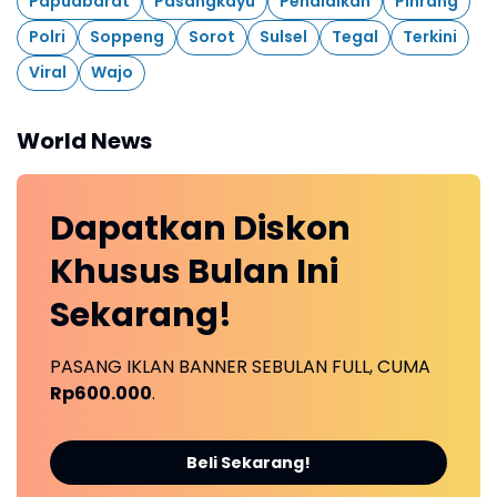
Papuabarat
Pasangkayu
Pendidikan
Pinrang
Polri
Soppeng
Sorot
Sulsel
Tegal
Terkini
Viral
Wajo
World News
Dapatkan
Diskon
Khusus
Bulan Ini
Sekarang!
PASANG IKLAN BANNER SEBULAN FULL, CUMA
Rp600.000
.
Beli Sekarang!