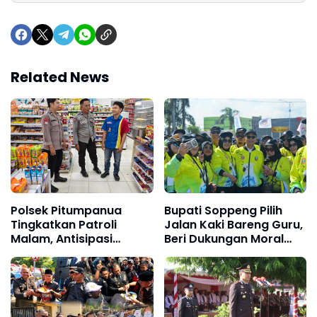
Related News
Polsek Pitumpanua
Bupati Soppeng Pilih
Tingkatkan Patroli
Jalan Kaki Bareng Guru,
Malam, Antisipasi
Beri Dukungan Moral
Gangguan Kamtibmas
Langsung di Arena
dan Kriminalitas di
PORSENIJAR
Wilayah Hukum