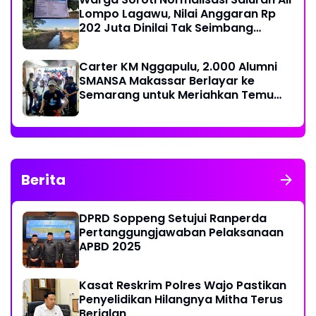
Lompo Lagawu, Nilai Anggaran Rp
202 Juta Dinilai Tak Seimbang
dengan Hasil Pekerjaan
Carter KM Nggapulu, 2.000 Alumni
SMANSA Makassar Berlayar ke
Semarang untuk Meriahkan Temu
Nasional IV di Yogyakarta
Berita
DPRD Soppeng Setujui Ranperda
Pertanggungjawaban Pelaksanaan
APBD 2025
Kasat Reskrim Polres Wajo Pastikan
Penyelidikan Hilangnya Mitha Terus
Berjalan