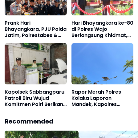
Prank Hari
Hari Bhayangkara ke-80
Bhayangkara, PJU Polda
di Polres Wajo
Jatim, Polrestabes &
Berlangsung Khidmat,
Polres Pelabuhan
Perkuat Semangat
Tanjung Perak Keluar
Pengabdian untuk
Hadapi Massa AMI,
Masyarakat
Ujungnya Malah Potong
Kue
Kapolsek Sabbangparu
Rapor Merah Polres
Patroli Biru Wujud
Kolaka Laporan
Komitmen Polri Berikan
Mandek, Kapolres
Rasa Aman kepada
Diduga Langgar Perkap
Masyarakat
dan Abaikan Kepastian
Recommended
Hukum