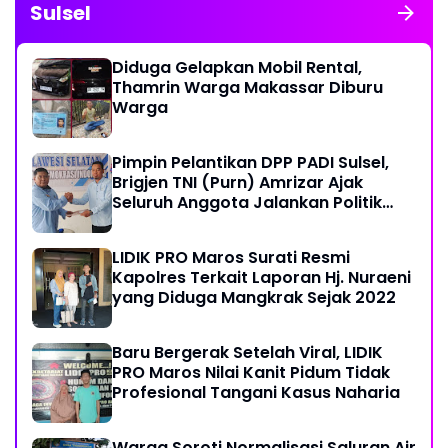
Sulsel
Diduga Gelapkan Mobil Rental,
Thamrin Warga Makassar Diburu
Warga
Pimpin Pelantikan DPP PADI Sulsel,
Brigjen TNI (Purn) Amrizar Ajak
Seluruh Anggota Jalankan Politik
Dengan Hati Bersih
LIDIK PRO Maros Surati Resmi
Kapolres Terkait Laporan Hj. Nuraeni
yang Diduga Mangkrak Sejak 2022
Baru Bergerak Setelah Viral, LIDIK
PRO Maros Nilai Kanit Pidum Tidak
Profesional Tangani Kasus Naharia
Warga Soroti Normalisasi Saluran Air