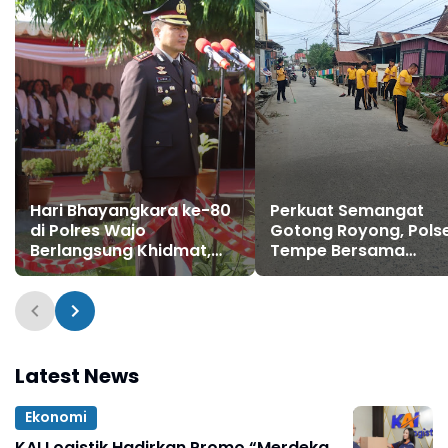
Hari Bhayangkara ke-80
Perkuat Semangat
di Polres Wajo
Gotong Royong, Pols
Berlangsung Khidmat,
Tempe Bersama
Perkuat Semangat
Stakeholder Laksana
Pengabdian untuk
Kerja Bakti di Watalli
Masyarakat
Latest News
Ekonomi
KAI Logistik Hadirkan Promo “Merdeka