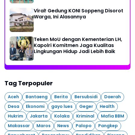
Kelurahan Sulewatang
Viral! Gedung KONI Soppeng Disorot
Warga, Ini Alasannya
Teken MoU dengan Kementerian LH,
Kapolri Komitmen Jaga Kualitas
Lingkungan Hidup Jadi Lebih Baik
Tag Terpopuler
Aceh
Bantaeng
Berita
Bersubsidi
Daerah
Desa
Ekonomi
gayo lues
Geger
Health
Hukrim
Jakarta
Kolaka
Kriminal
Mafia BBM
Makassar
Maros
News
Palopo
Pangkep