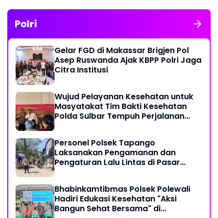
Polri
Gelar FGD di Makassar Brigjen Pol
Asep Ruswanda Ajak KBPP Polri Jaga
Citra Institusi
Wujud Pelayanan Kesehatan untuk
Masyatakat Tim Bakti Kesehatan
Polda Sulbar Tempuh Perjalanan
Ekstrem 10 Jam Demi Layani Warga
Desa Kopeang
Personel Polsek Tapango
Laksanakan Pengamanan dan
Pengaturan Lalu Lintas di Pasar
Tradisional Pelitakan
Bhabinkamtibmas Polsek Polewali
Hadiri Edukasi Kesehatan "Aksi
Bangun Sehat Bersama" di