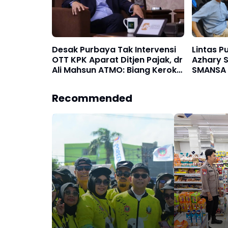
Desak Purbaya Tak Intervensi
Lintas P
OTT KPK Aparat Ditjen Pajak, dr
Azhary S
Ali Mahsun ATMO: Biang Kerok
SMANSA 
Rendahnya Penerimaan
Negara
Recommended