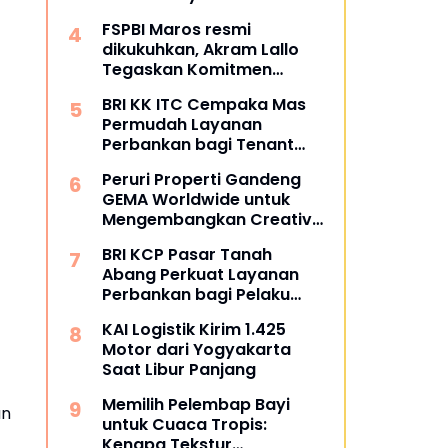
Masyarakat
FSPBI Maros resmi
dikukuhkan, Akram Lallo
Tegaskan Komitmen
Keadilan dan Martabat
BRI KK ITC Cempaka Mas
Pekerja
Permudah Layanan
Perbankan bagi Tenant
dan Masyarakat
Peruri Properti Gandeng
GEMA Worldwide untuk
Mengembangkan Creative
Hub Berbasis Kolaborasi
BRI KCP Pasar Tanah
Komunitas
Abang Perkuat Layanan
Perbankan bagi Pelaku
Usaha dan Pengunjung
KAI Logistik Kirim 1.425
Pusat Grosir Terbesar di
Motor dari Yogyakarta
Indonesia
Saat Libur Panjang
Memilih Pelembap Bayi
an
untuk Cuaca Tropis:
Kenapa Tekstur