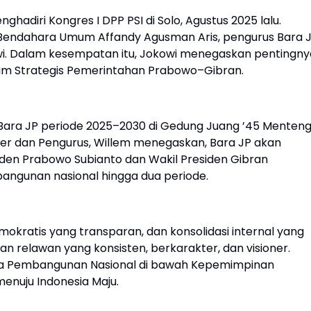
ghadiri Kongres I DPP PSI di Solo, Agustus 2025 lalu.
 Bendahara Umum Affandy Agusman Aris, pengurus Bara 
owi. Dalam kesempatan itu, Jokowi menegaskan pentingny
m Strategis Pemerintahan Prabowo–Gibran.
 Bara JP periode 2025–2030 di Gedung Juang ’45 Menteng
er dan Pengurus, Willem menegaskan, Bara JP akan
den Prabowo Subianto dan Wakil Presiden Gibran
ngunan nasional hingga dua periode.
kratis yang transparan, dan konsolidasi internal yang
san relawan yang konsisten, berkarakter, dan visioner.
da Pembangunan Nasional di bawah Kepemimpinan
enuju Indonesia Maju.