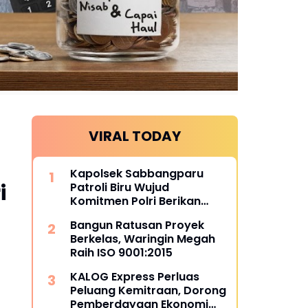
VIRAL TODAY
Kapolsek Sabbangparu
i
Patroli Biru Wujud
Komitmen Polri Berikan
Rasa Aman kepada
Bangun Ratusan Proyek
Masyarakat
Berkelas, Waringin Megah
Raih ISO 9001:2015
KALOG Express Perluas
Peluang Kemitraan, Dorong
Pemberdayaan Ekonomi