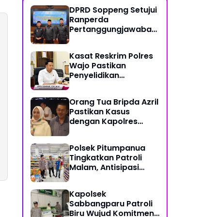
DPRD Soppeng Setujui
Ranperda
Pertanggungjawaban
Pelaksanaan APBD
2025
Kasat Reskrim Polres
Wajo Pastikan
Penyelidikan
Hilangnya Mitha Terus
Berjalan
Orang Tua Bripda Azril
Pastikan Kasus
dengan Kapolres
Pasangkayu Berakhir
Damai
Polsek Pitumpanua
Tingkatkan Patroli
Malam, Antisipasi
Gangguan
Kamtibmas dan
Kapolsek
Kriminalitas di
Sabbangparu Patroli
Wilayah Hukum
Biru Wujud Komitmen