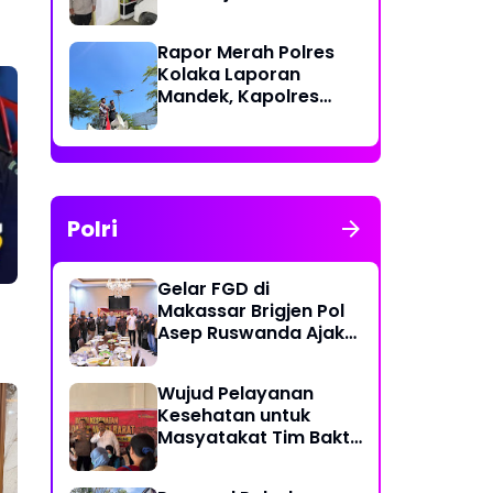
Polri Berikan Rasa
Aman kepada
Rapor Merah Polres
Masyarakat
Kolaka Laporan
Mandek, Kapolres
Diduga Langgar
Perkap dan Abaikan
Kepastian Hukum
Polri
Gelar FGD di
Makassar Brigjen Pol
Asep Ruswanda Ajak
KBPP Polri Jaga Citra
Institusi
Wujud Pelayanan
Kesehatan untuk
Masyatakat Tim Bakti
Kesehatan Polda
Sulbar Tempuh