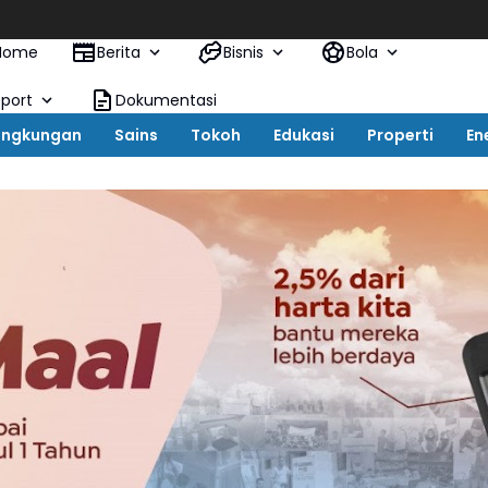
PO
Home
Berita
Bisnis
Bola
Sport
Dokumentasi
ingkungan
Sains
Tokoh
Edukasi
Properti
En