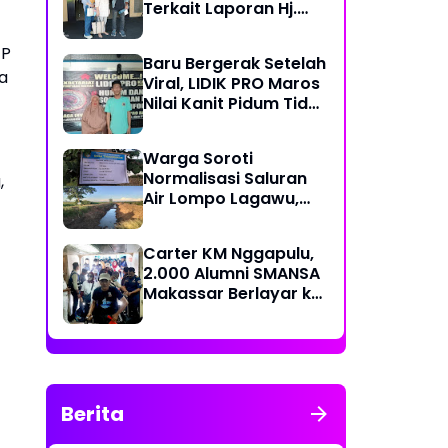
Terkait Laporan Hj.
Nuraeni yang Diduga
Mangkrak Sejak 2022
JP
Baru Bergerak Setelah
a
Viral, LIDIK PRO Maros
Nilai Kanit Pidum Tidak
Profesional Tangani
Kasus Naharia
Warga Soroti
Normalisasi Saluran
,
Air Lompo Lagawu,
Nilai Anggaran Rp 202
Juta Dinilai Tak
Carter KM Nggapulu,
Seimbang dengan
2.000 Alumni SMANSA
Hasil Pekerjaan
Makassar Berlayar ke
Semarang untuk
Meriahkan Temu
Nasional IV di
Yogyakarta
Berita