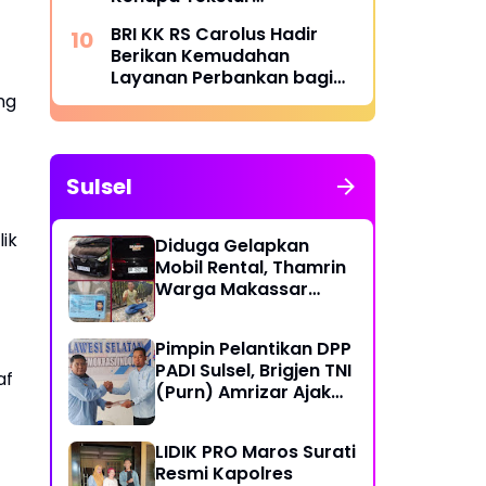
Menentukan Kenyamanan
BRI KK RS Carolus Hadir
Berikan Kemudahan
Layanan Perbankan bagi
Civitas Rumah Sakit dan
ng
Masyarakat
Sulsel
lik
Diduga Gelapkan
Mobil Rental, Thamrin
Warga Makassar
Diburu Warga
Pimpin Pelantikan DPP
PADI Sulsel, Brigjen TNI
af
(Purn) Amrizar Ajak
Seluruh Anggota
Jalankan Politik
LIDIK PRO Maros Surati
Dengan Hati Bersih
Resmi Kapolres