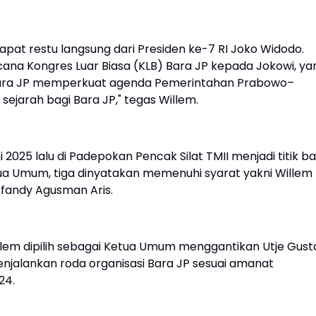
at restu langsung dari Presiden ke-7 RI Joko Widodo.
cana Kongres Luar Biasa (KLB) Bara JP kepada Jokowi, ya
 Bara JP memperkuat agenda Pemerintahan Prabowo–
sejarah bagi Bara JP," tegas Willem.
i 2025 lalu di Padepokan Pencak Silat TMII menjadi titik ba
etua Umum, tiga dinyatakan memenuhi syarat yakni Willem
 Affandy Agusman Aris.
lem dipilih sebagai Ketua Umum menggantikan Utje Gust
jalankan roda organisasi Bara JP sesuai amanat
24.