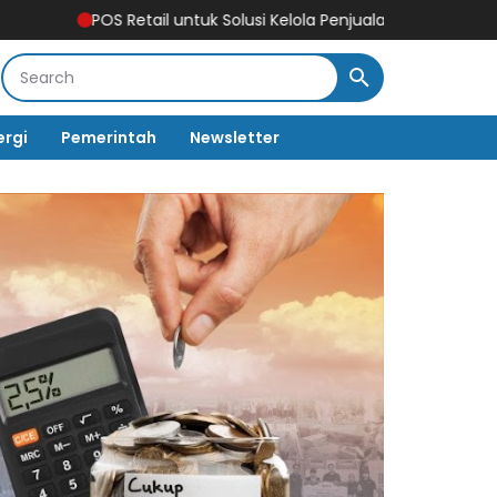
S Retail untuk Solusi Kelola Penjualan, Stok, dan Multi-Outlet
Pe
ergi
Pemerintah
Newsletter