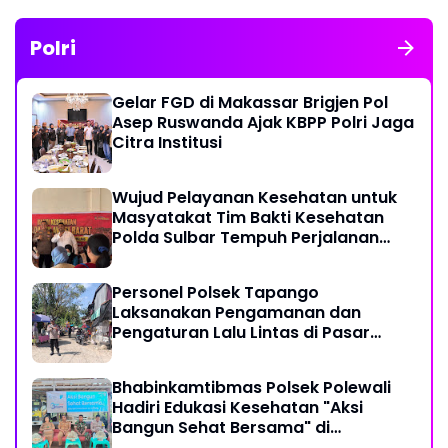
Polri
Gelar FGD di Makassar Brigjen Pol
Asep Ruswanda Ajak KBPP Polri Jaga
Citra Institusi
Wujud Pelayanan Kesehatan untuk
Masyatakat Tim Bakti Kesehatan
Polda Sulbar Tempuh Perjalanan
Ekstrem 10 Jam Demi Layani Warga
Desa Kopeang
Personel Polsek Tapango
Laksanakan Pengamanan dan
Pengaturan Lalu Lintas di Pasar
Tradisional Pelitakan
Bhabinkamtibmas Polsek Polewali
Hadiri Edukasi Kesehatan "Aksi
Bangun Sehat Bersama" di
Kelurahan Sulewatang