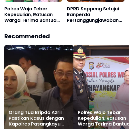
Polres Wajo Tebar
DPRD Soppeng Setujui
Kepedulian, Ratusan
Ranperda
Warga Terima Bantuan
Pertanggungjawaban
Sembako Hari
Pelaksanaan APBD 2025
Bhayangkara ke-80
Recommended
Orang Tua Bripda Azril
Polres Wajo Tebar
Pastikan Kasus dengan
Kepedulian, Ratusan
Kapolres Pasangkayu
Warga Terima Bantu