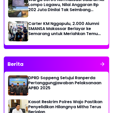
Lompo Lagawu, Nilai Anggaran Rp
202 Juta Dinilai Tak Seimbang
dengan Hasil Pekerjaan
Carter KM Nggapulu, 2.000 Alumni
SMANSA Makassar Berlayar ke
Semarang untuk Meriahkan Temu
Nasional IV di Yogyakarta
Berita
DPRD Soppeng Setujui Ranperda
Pertanggungjawaban Pelaksanaan
APBD 2025
Kasat Reskrim Polres Wajo Pastikan
Penyelidikan Hilangnya Mitha Terus
Berjalan