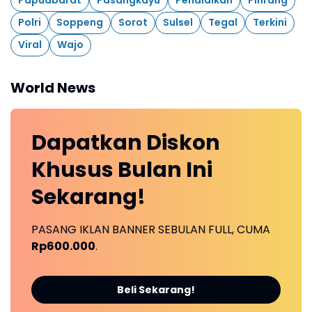
Papuabarat
Pasangkayu
Pendidikan
Pinrang
Polri
Soppeng
Sorot
Sulsel
Tegal
Terkini
Viral
Wajo
World News
Dapatkan
Diskon
Khusus
Bulan Ini
Sekarang!
PASANG IKLAN BANNER SEBULAN FULL, CUMA
Rp600.000
.
Beli Sekarang!