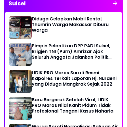
Sulsel
Diduga Gelapkan Mobil Rental,
Thamrin Warga Makassar Diburu
Warga
Pimpin Pelantikan DPP PADI Sulsel,
Brigjen TNI (Purn) Amrizar Ajak
Seluruh Anggota Jalankan Politik
Dengan Hati Bersih
LIDIK PRO Maros Surati Resmi
Kapolres Terkait Laporan Hj. Nuraeni
yang Diduga Mangkrak Sejak 2022
Baru Bergerak Setelah Viral, LIDIK
PRO Maros Nilai Kanit Pidum Tidak
Profesional Tangani Kasus Naharia
Warga Soroti Normalisasi Saluran Air