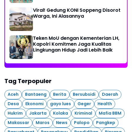
Viral! Gedung KONI Soppeng Disorot
Warga, Ini Alasannya
Teken MoU dengan Kementerian LH,
Kapolri Komitmen Jaga Kualitas
Lingkungan Hidup Jadi Lebih Baik
Tag Terpopuler
Aceh
Bantaeng
Berita
Bersubsidi
Daerah
Desa
Ekonomi
gayo lues
Geger
Health
Hukrim
Jakarta
Kolaka
Kriminal
Mafia BBM
Makassar
Maros
News
Palopo
Pangkep