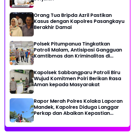
Orang Tua Bripda Azril Pastikan
Kasus dengan Kapolres Pasangkayu
Berakhir Damai
Polsek Pitumpanua Tingkatkan
Patroli Malam, Antisipasi Gangguan
Kamtibmas dan Kriminalitas di
Wilayah Hukum
Kapolsek Sabbangparu Patroli Biru
Wujud Komitmen Polri Berikan Rasa
Aman kepada Masyarakat
Rapor Merah Polres Kolaka Laporan
Mandek, Kapolres Diduga Langgar
Perkap dan Abaikan Kepastian
Hukum