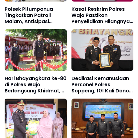
Polsek Pitumpanua
Kasat Reskrim Polres
Tingkatkan Patroli
Wajo Pastikan
Malam, Antisipasi
Penyelidikan Hilangnya
Gangguan Kamtibmas
Mitha Terus Berjalan
dan Kriminalitas di
Wilayah Hukum
Hari Bhayangkara ke-80
Dedikasi Kemanusiaan
di Polres Wajo
Personel Polres
Berlangsung Khidmat,
Soppeng, 101 Kali Donor
Perkuat Semangat
Darah Raih
Pengabdian untuk
Penghargaan Kapolres
Masyarakat
dan Diusulkan Terima
Penghargaan Presiden